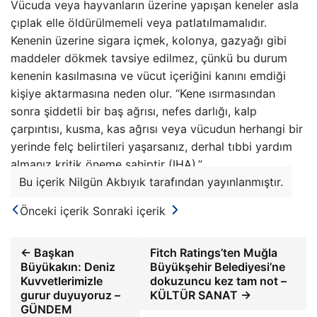
Vücuda veya hayvanların üzerine yapışan keneler asla
çıplak elle öldürülmemeli veya patlatılmamalıdır.
Kenenin üzerine sigara içmek, kolonya, gazyağı gibi
maddeler dökmek tavsiye edilmez, çünkü bu durum
kenenin kasılmasına ve vücut içeriğini kanını emdiği
kişiye aktarmasına neden olur. “Kene ısırmasından
sonra şiddetli bir baş ağrısı, nefes darlığı, kalp
çarpıntısı, kusma, kas ağrısı veya vücudun herhangi bir
yerinde felç belirtileri yaşarsanız, derhal tıbbi yardım
almanız kritik öneme sahiptir (IHA).”
Bu içerik Nilgün Akbıyık tarafından yayınlanmıştır.
Önceki içerik
Sonraki içerik
← Başkan
Fitch Ratings’ten Muğla
Büyükakın: Deniz
Büyükşehir Belediyesi’ne
Kuvvetlerimizle
dokuzuncu kez tam not –
gurur duyuyoruz –
KÜLTÜR SANAT →
GÜNDEM