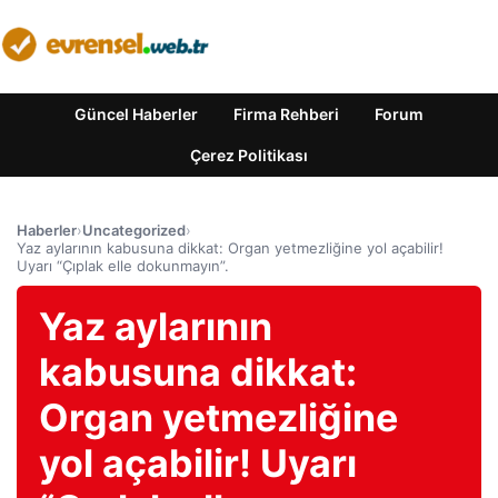
Güncel Haberler
Firma Rehberi
Forum
Çerez Politikası
Haberler
›
Uncategorized
›
Yaz aylarının kabusuna dikkat: Organ yetmezliğine yol açabilir!
Uyarı “Çıplak elle dokunmayın”.
Yaz aylarının
kabusuna dikkat:
Organ yetmezliğine
yol açabilir! Uyarı