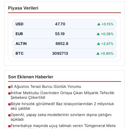
İntihar Mektubu Üzerinden Ortaya
Piyasa Verileri
Çıkan Milyarlık Tefecilik Şebekesi
Çökertildi
USD
47.70
▲ +0.15%
Elazığ’da, tefecilere olan borçlarını belirten bir intihar
mektubunun ardından başlatılan soruşturma sonucu,
EUR
55.19
▲ +0.28%
büyük çaplı…
ALTIN
6652.8
▲ +2.47%
BTC
3092713
▲ +0.90%
Son Eklenen Haberler
9 Ağustos Terazi Burcu Günlük Yorumu
■
İntihar Mektubu Üzerinden Ortaya Çıkan Milyarlık Tefecilik
■
Şebekesi Çökertildi
Böyle hırsızlık görülmedi! Baz istasyonlarından 2 milyonluk
■
akü çaldılar
OpenAI, yapay zeka modellerinin sınırların dışına çıktığını
■
açıkladı
Fenerbahçe maçında uçuş talimatı veren Tümgeneral Mete
■