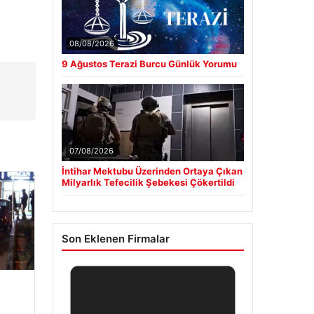
08/08/2026
9 Ağustos Terazi Burcu Günlük Yorumu
07/08/2026
İntihar Mektubu Üzerinden Ortaya Çıkan
Milyarlık Tefecilik Şebekesi Çökertildi
Son Eklenen Firmalar