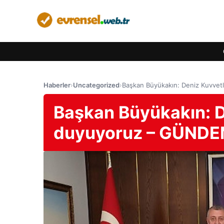
Haberler
›
Uncategorized
›
Başkan Büyükakın: Deniz Kuvvet
Başkan Büyükakın: D
duyuyoruz – GÜND