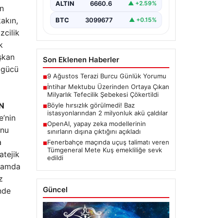
ALTIN
6660.6
▲ +2.59%
sonucu, büyük çaplı…
in
akın,
BTC
3099677
▲ +0.15%
zcilik
k
şkan
Son Eklenen Haberler
k gücü
9 Ağustos Terazi Burcu Günlük Yorumu
■
İntihar Mektubu Üzerinden Ortaya Çıkan
■
Milyarlık Tefecilik Şebekesi Çökertildi
N
Böyle hırsızlık görülmedi! Baz
■
istasyonlarından 2 milyonluk akü çaldılar
e’nin
OpenAI, yapay zeka modellerinin
■
unu
sınırların dışına çıktığını açıkladı
a
Fenerbahçe maçında uçuş talimatı veren
■
Tümgeneral Mete Kuş emekliliğe sevk
atejik
edildi
psamda
z
Güncel
nde