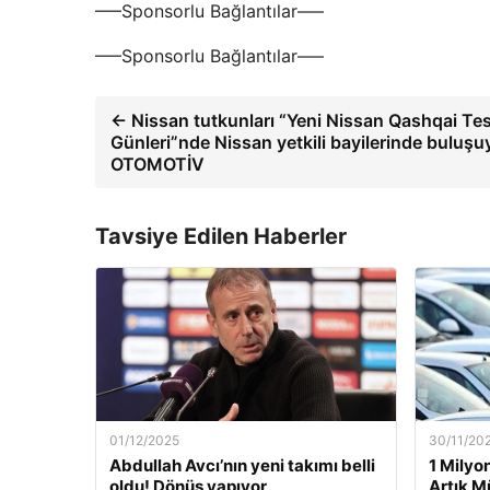
—–Sponsorlu Bağlantılar—–
—–Sponsorlu Bağlantılar—–
← Nissan tutkunları “Yeni Nissan Qashqai Te
Günleri”nde Nissan yetkili bayilerinde buluşu
OTOMOTİV
Tavsiye Edilen Haberler
01/12/2025
30/11/20
Abdullah Avcı’nın yeni takımı belli
1 Milyo
oldu! Dönüş yapıyor
Artık M