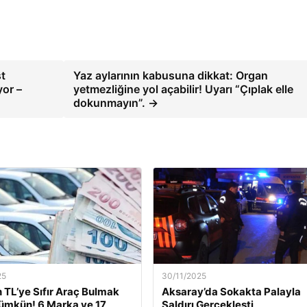
st
Yaz aylarının kabusuna dikkat: Organ
yor –
yetmezliğine yol açabilir! Uyarı “Çıplak elle
dokunmayın”. →
25
30/11/2025
n TL’ye Sıfır Araç Bulmak
Aksaray’da Sokakta Palayla
ümkün! 6 Marka ve 17
Saldırı Gerçekleşti