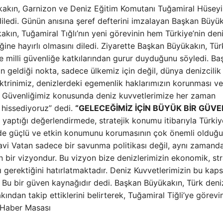
ükakın, Garnizon ve Deniz Eğitim Komutanı Tuğamiral Hüsey
 diledi. Günün anısına şeref defterini imzalayan Başkan Büyük
ın, Tuğamiral Tığlı’nın yeni görevinin hem Türkiye’nin deni
ğine hayırlı olmasını diledi. Ziyarette Başkan Büyükakın, Tür
ve milli güvenliğe katkılarından gurur duyduğunu söyledi. Ba
in geldiği nokta, sadece ülkemiz için değil, dünya denizcili
ktrinimiz, denizlerdeki egemenlik haklarımızın korunması ve
 Güvenliğimiz konusunda deniz kuvvetlerimize her zaman
 hissediyoruz” dedi.
“GELECEĞİMİZ İÇİN BÜYÜK BİR GÜVE
yaptığı değerlendirmede, stratejik konumu itibarıyla Türkiy
de güçlü ve etkin konumunu korumasının çok önemli olduğ
avi Vatan sadece bir savunma politikası değil, aynı zamand
n bir vizyondur. Bu vizyon bize denizlerimizin ekonomik, str
 gerektiğini hatırlatmaktadır. Deniz Kuvvetlerimizin bu ka
” Bu bir güven kaynağıdır dedi. Başkan Büyükakın, Türk deni
ından takip ettiklerini belirterek, Tuğamiral Tiğli’ye görevi
l Haber Masası