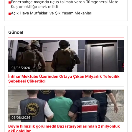
Fenerbahçe maçında uçuş talimatı veren Tümgeneral Mete
■
Kuş emekliliğe sevk edildi
Açık Hava Mutfakları ve Şık Yaşam Mekanları
■
Güncel
07/08/2026
İntihar Mektubu Üzerinden Ortaya Çıkan Milyarlık Tefecilik
Şebekesi Çökertildi
06/08/2026
Böyle hırsızlık görülmedi! Baz istasyonlarından 2 milyonluk
akü çaldılar