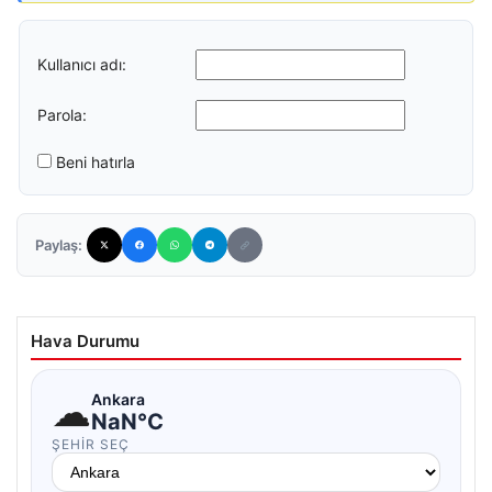
Kullanıcı adı:
Parola:
Beni hatırla
Paylaş:
Hava Durumu
☁
Ankara
NaN°C
ŞEHIR SEÇ