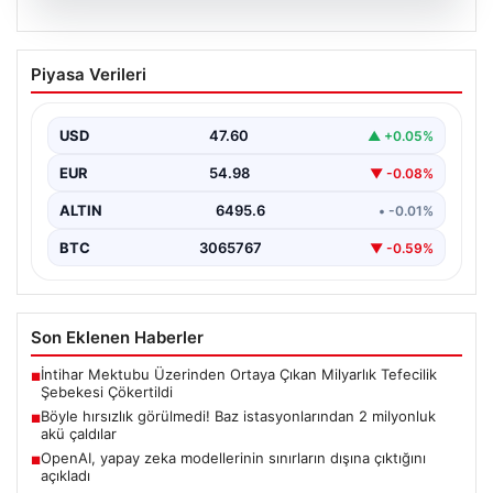
06.08.2026
Böyle hırsızlık görülmedi! Baz
Piyasa Verileri
istasyonlarından 2 milyonluk akü
çaldılar
USD
47.60
▲ +0.05%
EUR
54.98
▼ -0.08%
ALTIN
6495.6
• -0.01%
BTC
3065767
▼ -0.59%
Son Eklenen Haberler
İntihar Mektubu Üzerinden Ortaya Çıkan Milyarlık Tefecilik
■
Şebekesi Çökertildi
Böyle hırsızlık görülmedi! Baz istasyonlarından 2 milyonluk
■
akü çaldılar
OpenAI, yapay zeka modellerinin sınırların dışına çıktığını
■
açıkladı