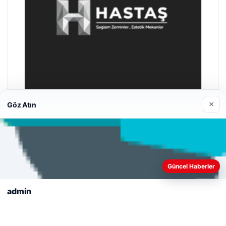
×
Göz Atın
Hastaş Beton
26/05/2026
Web sitemizi nasıl kullandığınızı daha iyi anlayabilmek,
deneyiminizi kişiselleştirmek ve geliştirmek amacıyla çerezler
Güncel Haberler
kullanıyoruz.
Çerez Politikamız
admin
Reddet
Kabul Et
© 2026 Evrensel Haber