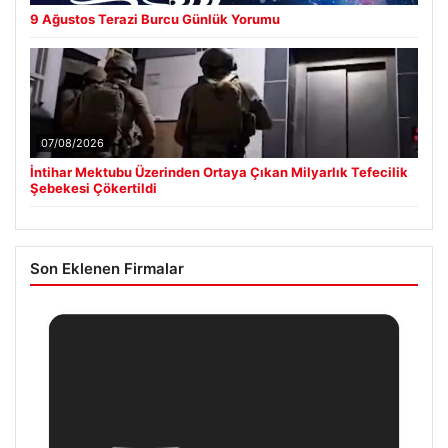
9 Ağustos Terazi Burcu Günlük Yorumu
07/08/2026
İntihar Mektubu Üzerinden Ortaya Çıkan Milyarlık Tefecilik
Şebekesi Çökertildi
Son Eklenen Firmalar