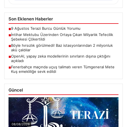
Son Eklenen Haberler
9 Ağustos Terazi Burcu Günlük Yorumu
■
İntihar Mektubu Üzerinden Ortaya Çıkan Milyarlık Tefecilik
■
Şebekesi Çökertildi
Böyle hırsızlık görülmedi! Baz istasyonlarından 2 milyonluk
■
akü çaldılar
OpenAI, yapay zeka modellerinin sınırların dışına çıktığını
■
açıkladı
Fenerbahçe maçında uçuş talimatı veren Tümgeneral Mete
■
Kuş emekliliğe sevk edildi
Güncel
08/08/2026