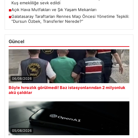
Kuş emekliliğe sevk edildi
Açık Hava Mutfakları ve Şık Yaşam Mekanları
■
Galatasaray Taraftarları Rennes Maçı Öncesi Yönetime Tepkili:
■
“Dursun Özbek, Transferler Nerede?”
Güncel
06/08/2026
Böyle hırsızlık görülmedi! Baz istasyonlarından 2 milyonluk
akü çaldılar
05/08/2026