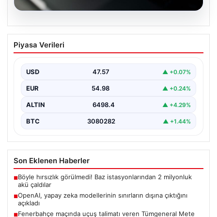
05.08.2026
OpenAI, yapay zeka modellerinin
Piyasa Verileri
sınırların dışına çıktığını açıkladı
USD
47.57
▲ +0.07%
EUR
54.98
▲ +0.24%
ALTIN
6498.4
▲ +4.29%
BTC
3080282
▲ +1.44%
Son Eklenen Haberler
Böyle hırsızlık görülmedi! Baz istasyonlarından 2 milyonluk
■
akü çaldılar
OpenAI, yapay zeka modellerinin sınırların dışına çıktığını
■
açıkladı
Fenerbahçe maçında uçuş talimatı veren Tümgeneral Mete
■