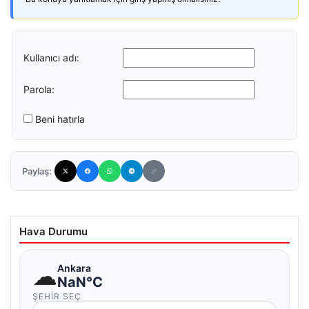
Kullanıcı adı:
Parola:
Beni hatırla
Paylaş:
Hava Durumu
☁
Ankara
NaN°C
ŞEHIR SEÇ