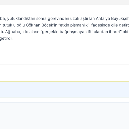
aba, yutuklandıktan sonra görevinden uzaklaştırılan Antalya Büyükşeh
 tutuklu oğlu Gökhan Böcek’in “etkin pişmanlık” ifadesinde dile getird
yaptı. Ağbaba, iddiaların “gerçekle bağdaşmayan iftiralardan ibaret” o
etirdi.