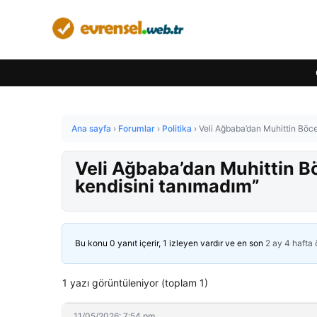
Ana sayfa
›
Forumlar
›
Politika
›
Veli Ağbaba’dan Muhittin Böce
Veli Ağbaba’dan Muhittin Bö
kendisini tanımadım”
Bu konu 0 yanıt içerir, 1 izleyen vardır ve en son
2 ay 4 hafta
1 yazı görüntüleniyor (toplam 1)
11/05/2026: 7:54 pm