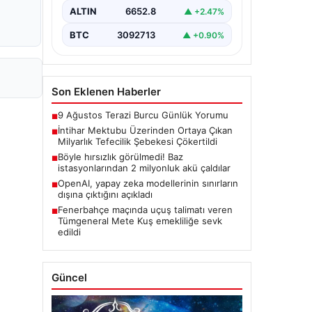
ardından başlatılan soruşturma
ALTIN
6652.8
▲ +2.47%
sonucu, büyük çaplı…
BTC
3092713
▲ +0.90%
Son Eklenen Haberler
9 Ağustos Terazi Burcu Günlük Yorumu
■
İntihar Mektubu Üzerinden Ortaya Çıkan
■
Milyarlık Tefecilik Şebekesi Çökertildi
Böyle hırsızlık görülmedi! Baz
■
istasyonlarından 2 milyonluk akü çaldılar
OpenAI, yapay zeka modellerinin sınırların
■
dışına çıktığını açıkladı
Fenerbahçe maçında uçuş talimatı veren
■
Tümgeneral Mete Kuş emekliliğe sevk
edildi
Güncel