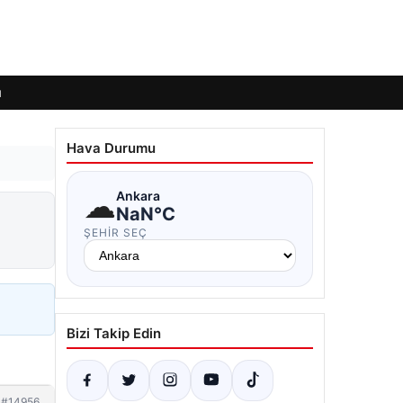
ı
Hava Durumu
☁
Ankara
NaN°C
ŞEHIR SEÇ
Bizi Takip Edin
#14956