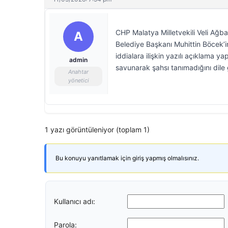
CHP Malatya Milletvekili Veli Ağb
A
Belediye Başkanı Muhittin Böcek’in
iddialara ilişkin yazılı açıklama 
admin
savunarak şahsı tanımadığını dile g
Anahtar
yönetici
1 yazı görüntüleniyor (toplam 1)
Bu konuyu yanıtlamak için giriş yapmış olmalısınız.
Kullanıcı adı:
Parola: