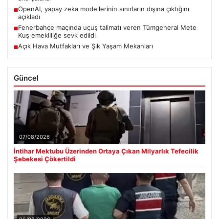
OpenAI, yapay zeka modellerinin sınırların dışına çıktığını
■
açıkladı
Fenerbahçe maçında uçuş talimatı veren Tümgeneral Mete
■
Kuş emekliliğe sevk edildi
Açık Hava Mutfakları ve Şık Yaşam Mekanları
■
Güncel
07/08/2026
İntihar Mektubu Üzerinden Ortaya Çıkan Milyarlık Tefecilik
Şebekesi Çökertildi