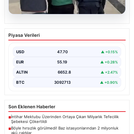
06.08.2026
Böyle hırsızlık görülmedi! Baz
Piyasa Verileri
istasyonlarından 2 milyonluk akü
çaldılar
USD
47.70
▲ +0.15%
EUR
55.19
▲ +0.28%
ALTIN
6652.8
▲ +2.47%
BTC
3092713
▲ +0.90%
Son Eklenen Haberler
İntihar Mektubu Üzerinden Ortaya Çıkan Milyarlık Tefecilik
■
Şebekesi Çökertildi
Böyle hırsızlık görülmedi! Baz istasyonlarından 2 milyonluk
■
akü çaldılar