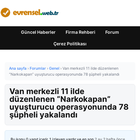
Güncel Haberler
Firma Rehberi
Forum
Çerez Politikası
Ana sayfa
›
Forumlar
›
Genel
›
Van merkezli 11 ilde düzenlenen
“Narkokapan” uyuşturucu operasyonunda 78 şüpheli yakalandı
Van merkezli 11 ilde
düzenlenen “Narkokapan”
uyuşturucu operasyonunda 78
şüpheli yakalandı
Bu konu 0 yanıt içerir, 1 izleyen vardır ve en son
2 ay 2 hafta önce