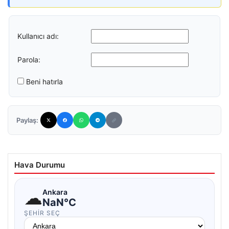
Kullanıcı adı:
Parola:
Beni hatırla
Paylaş:
Hava Durumu
☁
Ankara
NaN°C
ŞEHIR SEÇ