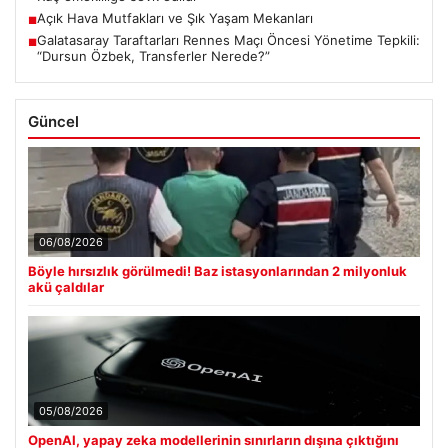
Açık Hava Mutfakları ve Şık Yaşam Mekanları
■
Galatasaray Taraftarları Rennes Maçı Öncesi Yönetime Tepkili:
■
“Dursun Özbek, Transferler Nerede?”
Güncel
06/08/2026
Böyle hırsızlık görülmedi! Baz istasyonlarından 2 milyonluk
akü çaldılar
05/08/2026
OpenAI, yapay zeka modellerinin sınırların dışına çıktığını