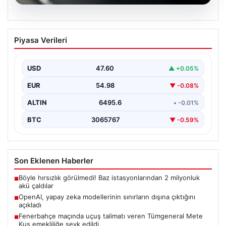
05.08.2026
OpenAI, yapay zeka modellerinin
Piyasa Verileri
sınırların dışına çıktığını açıkladı
USD
47.60
▲ +0.05%
EUR
54.98
▼ -0.08%
ALTIN
6495.6
• -0.01%
BTC
3065767
▼ -0.59%
Son Eklenen Haberler
Böyle hırsızlık görülmedi! Baz istasyonlarından 2 milyonluk
■
akü çaldılar
OpenAI, yapay zeka modellerinin sınırların dışına çıktığını
■
açıkladı
Fenerbahçe maçında uçuş talimatı veren Tümgeneral Mete
■
Kuş emekliliğe sevk edildi