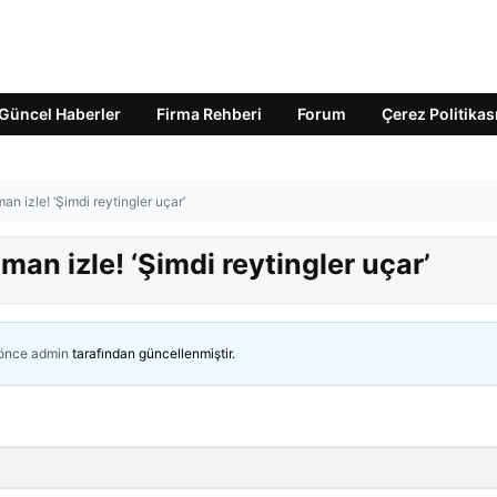
Güncel Haberler
Firma Rehberi
Forum
Çerez Politikas
an izle! ‘Şimdi reytingler uçar’
man izle! ‘Şimdi reytingler uçar’
 önce
admin
tarafından güncellenmiştir.