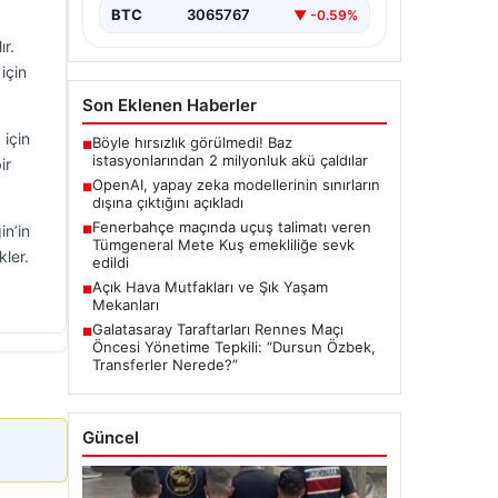
BTC
3065767
▼ -0.59%
ır.
için
Son Eklenen Haberler
 için
Böyle hırsızlık görülmedi! Baz
■
istasyonlarından 2 milyonluk akü çaldılar
ir
OpenAI, yapay zeka modellerinin sınırların
■
dışına çıktığını açıkladı
Fenerbahçe maçında uçuş talimatı veren
in’in
■
Tümgeneral Mete Kuş emekliliğe sevk
kler.
edildi
Açık Hava Mutfakları ve Şık Yaşam
■
Mekanları
Galatasaray Taraftarları Rennes Maçı
■
Öncesi Yönetime Tepkili: “Dursun Özbek,
Transferler Nerede?”
Güncel