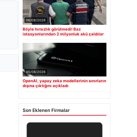
06/08/2026
Böyle hırsızlık görülmedi! Baz
istasyonlarından 2 milyonluk akü çaldılar
05/08/2026
OpenAI, yapay zeka modellerinin sınırların
dışına çıktığını açıkladı
Son Eklenen Firmalar