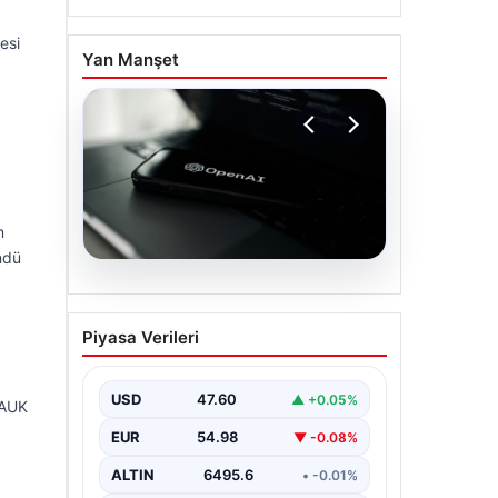
esi
Yan Manşet
m
öndü
05.08.2026
OpenAI, yapay zeka
Piyasa Verileri
modellerinin sınırların
dışına çıktığını açıkladı
USD
47.60
▲ +0.05%
tAUK
EUR
54.98
▼ -0.08%
ALTIN
6495.6
• -0.01%