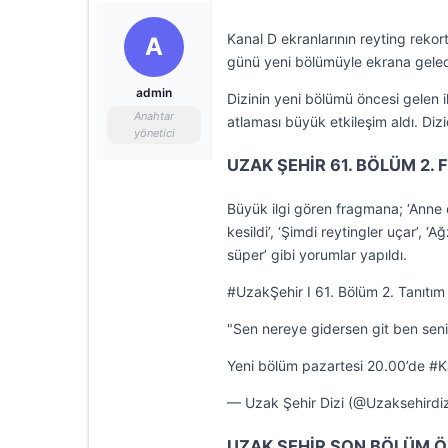
Kanal D ekranlarının reyting rekor
A
günü yeni bölümüyle ekrana gelec
admin
Dizinin yeni bölümü öncesi gelen 
Anahtar
atlaması büyük etkileşim aldı. Di
yönetici
UZAK ŞEHİR 61. BÖLÜM 2. 
Büyük ilgi gören fragmana; ‘Anne 
kesildi’, ‘Şimdi reytingler uçar’, 
süper’ gibi yorumlar yapıldı.
#UzakŞehir I 61. Bölüm 2. Tanıtım
"Sen nereye gidersen git ben seni
Yeni bölüm pazartesi 20.00’de 
— Uzak Şehir Dizi (@Uzaksehirdi
UZAK ŞEHİR SON BÖLÜM Ö