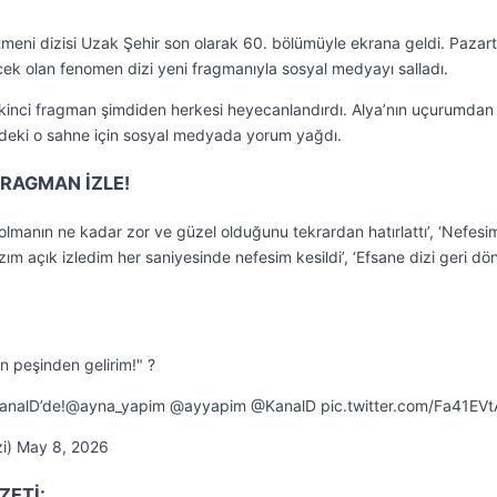
tmeni dizisi Uzak Şehir son olarak 60. bölümüyle ekrana geldi. Pazart
ek olan fenomen dizi yeni fragmanıyla sosyal medyayı salladı.
ikinci fragman şimdiden herkesi heyecanlandırdı. Alya’nın uçurumdan
zideki o sahne için sosyal medyada yorum yağdı.
FRAGMAN İZLE!
olmanın ne kadar zor ve güzel olduğunu tekrardan hatırlattı’, ‘Nefesi
‘Ağzım açık izledim her saniyesinde nefesim kesildi’, ‘Efsane dizi geri d
n peşinden gelirim!" ?
#KanalD’de!@ayna_yapim @ayyapim @KanalD pic.twitter.com/Fa41EV
zi) May 8, 2026
ZETİ: