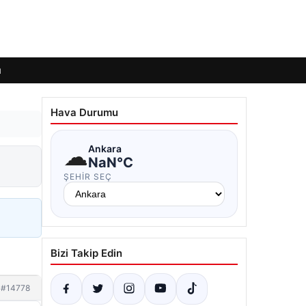
ı
Hava Durumu
☁
Ankara
NaN°C
ŞEHIR SEÇ
Bizi Takip Edin
#14778