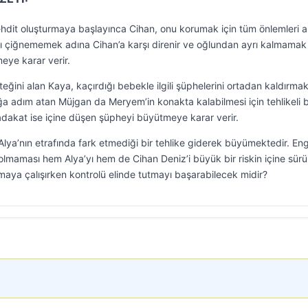
ehdit oluşturmaya başlayınca Cihan, onu korumak için tüm önlemleri al
yı çiğnememek adına Cihan’a karşı direnir ve oğlundan ayrı kalmamak 
meye karar verir.
ğini alan Kaya, kaçırdığı bebekle ilgili şüphelerini ortadan kaldırmak
ğa adım atan Müjgan da Meryem’in konakta kalabilmesi için tehlikeli b
dakat ise içine düşen şüpheyi büyütmeye karar verir.
lya’nın etrafında fark etmediği bir tehlike giderek büyümektedir. Eng
olmaması hem Alya’yı hem de Cihan Deniz’i büyük bir riskin içine sürü
maya çalışırken kontrolü elinde tutmayı başarabilecek midir?