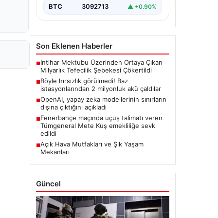
BTC
3092713
▲ +0.90%
Son Eklenen Haberler
İntihar Mektubu Üzerinden Ortaya Çıkan
■
Milyarlık Tefecilik Şebekesi Çökertildi
Böyle hırsızlık görülmedi! Baz
■
istasyonlarından 2 milyonluk akü çaldılar
OpenAI, yapay zeka modellerinin sınırların
■
dışına çıktığını açıkladı
Fenerbahçe maçında uçuş talimatı veren
■
Tümgeneral Mete Kuş emekliliğe sevk
edildi
Açık Hava Mutfakları ve Şık Yaşam
■
Mekanları
Güncel