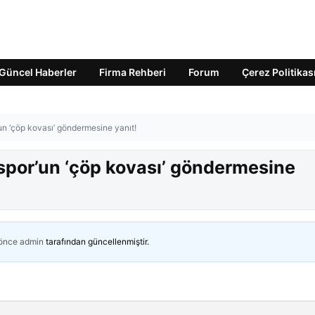
Güncel Haberler
Firma Rehberi
Forum
Çerez Politikas
n ‘çöp kovası’ göndermesine yanıt!
por’un ‘çöp kovası’ göndermesine
 önce
admin
tarafından güncellenmiştir.