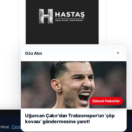
×
Göz Atın
Hastaş Beton
26/05/2026
Güncel Haberler
Uğurcan Çakır’dan Trabzonspor’un ‘çöp
kovası’ göndermesine yanıt!
ıyoruz.
Çerez Politikamız
Reddet
Kabul Et