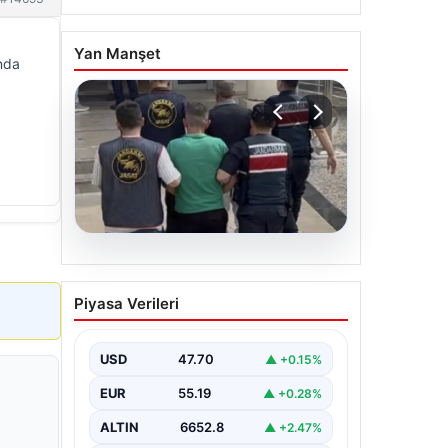
Yan Manşet
ında
06.08.2026
Böyle hırsızlık görülmedi!
Piyasa Verileri
Baz istasyonlarından 2
milyonluk akü çaldılar
USD
47.70
▲ +0.15%
EUR
55.19
▲ +0.28%
ALTIN
6652.8
▲ +2.47%