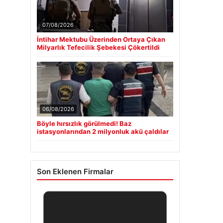
07/08/2026
İntihar Mektubu Üzerinden Ortaya Çıkan
Milyarlık Tefecilik Şebekesi Çökertildi
06/08/2026
Böyle hırsızlık görülmedi! Baz
istasyonlarından 2 milyonluk akü çaldılar
Son Eklenen Firmalar