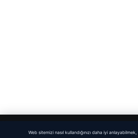
© 2026 Evrensel Haber
Web sitemizi nasıl kullandığınızı daha iyi anlayabilmek,
cio