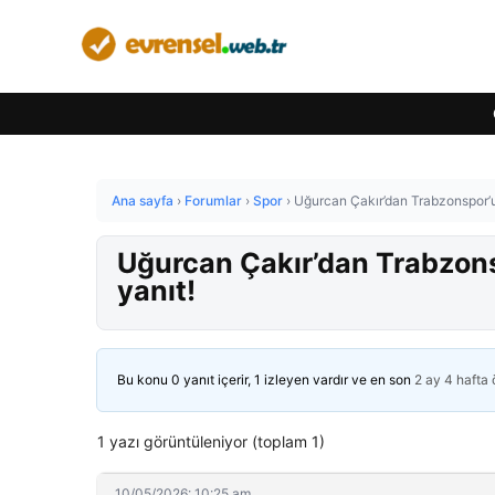
Ana sayfa
›
Forumlar
›
Spor
›
Uğurcan Çakır’dan Trabzonspor’u
Uğurcan Çakır’dan Trabzons
yanıt!
Bu konu 0 yanıt içerir, 1 izleyen vardır ve en son
2 ay 4 hafta
1 yazı görüntüleniyor (toplam 1)
10/05/2026: 10:25 am