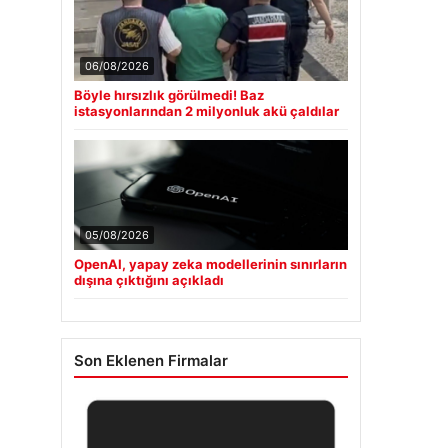
06/08/2026
Böyle hırsızlık görülmedi! Baz
istasyonlarından 2 milyonluk akü çaldılar
05/08/2026
OpenAI, yapay zeka modellerinin sınırların
dışına çıktığını açıkladı
Son Eklenen Firmalar