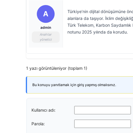
Türkiye’nin dijital dönüşümüne önc
A
alanlara da taşıyor. İklim değiş
Türk Telekom, Karbon Saydamlık Pr
admin
notunu 2025 yılında da korudu.
Anahtar
yönetici
1 yazı görüntüleniyor (toplam 1)
Bu konuyu yanıtlamak için giriş yapmış olmalısınız.
Kullanıcı adı:
Parola: