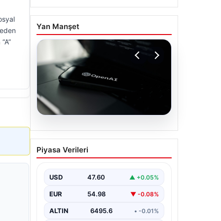
osyal
Yan Manşet
 eden
 “A”
05.08.2026
OpenAI, yapay zeka
Piyasa Verileri
modellerinin sınırların
dışına çıktığını açıkladı
USD
47.60
▲ +0.05%
EUR
54.98
▼ -0.08%
ALTIN
6495.6
• -0.01%