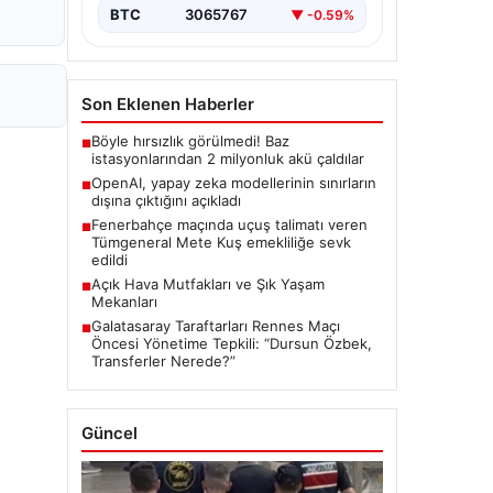
BTC
3065767
▼ -0.59%
Son Eklenen Haberler
Böyle hırsızlık görülmedi! Baz
■
istasyonlarından 2 milyonluk akü çaldılar
OpenAI, yapay zeka modellerinin sınırların
■
dışına çıktığını açıkladı
Fenerbahçe maçında uçuş talimatı veren
■
Tümgeneral Mete Kuş emekliliğe sevk
edildi
Açık Hava Mutfakları ve Şık Yaşam
■
Mekanları
Galatasaray Taraftarları Rennes Maçı
■
Öncesi Yönetime Tepkili: “Dursun Özbek,
Transferler Nerede?”
Güncel