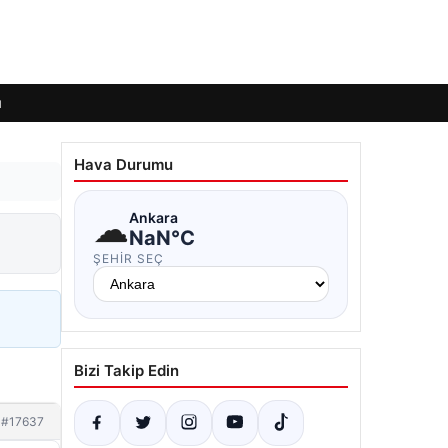
ı
Hava Durumu
☁
Ankara
NaN°C
ŞEHIR SEÇ
Bizi Takip Edin
#17637