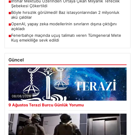
İntihar Mektubu Üzerinden Ortaya Çıkan Milyarlık Tefecilik
■
Şebekesi Çökertildi
Böyle hırsızlık görülmedi! Baz istasyonlarından 2 milyonluk
■
akü çaldılar
OpenAI, yapay zeka modellerinin sınırların dışına çıktığını
■
açıkladı
Fenerbahçe maçında uçuş talimatı veren Tümgeneral Mete
■
Kuş emekliliğe sevk edildi
Güncel
08/08/2026
9 Ağustos Terazi Burcu Günlük Yorumu