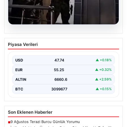
07.08.2026
İntihar Mektubu Üzerinden Ortaya
Piyasa Verileri
Çıkan Milyarlık Tefecilik Şebekesi
Çökertildi
USD
47.74
▲ +0.18%
Elazığ'da, tefecilere olan borçlarını belirten bir intihar
mektubunun ardından başlatılan soruşturma sonucu,
EUR
55.25
▲ +0.32%
büyük çaplı…
ALTIN
6660.6
▲ +2.59%
BTC
3099677
▲ +0.15%
Son Eklenen Haberler
9 Ağustos Terazi Burcu Günlük Yorumu
■