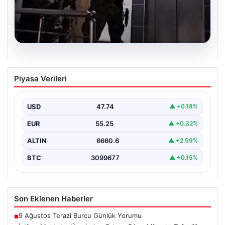
07.08.2026
İntihar Mektubu Üzerinden Ortaya
Piyasa Verileri
Çıkan Milyarlık Tefecilik Şebekesi
Çökertildi
USD
47.74
▲ +0.18%
Elazığ'da, tefecilere olan borçlarını belirten bir intihar
mektubunun ardından başlatılan soruşturma sonucu,
EUR
55.25
▲ +0.32%
büyük çaplı…
ALTIN
6660.6
▲ +2.59%
BTC
3099677
▲ +0.15%
Son Eklenen Haberler
9 Ağustos Terazi Burcu Günlük Yorumu
■