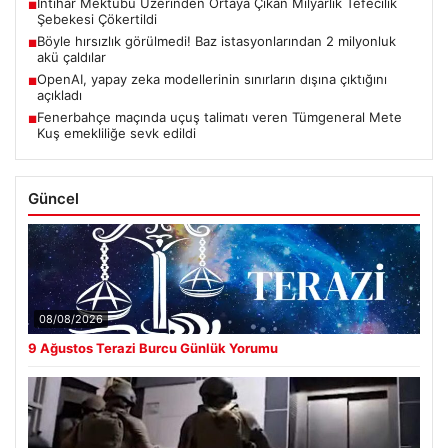
İntihar Mektubu Üzerinden Ortaya Çıkan Milyarlık Tefecilik
■
Şebekesi Çökertildi
Böyle hırsızlık görülmedi! Baz istasyonlarından 2 milyonluk
■
akü çaldılar
OpenAI, yapay zeka modellerinin sınırların dışına çıktığını
■
açıkladı
Fenerbahçe maçında uçuş talimatı veren Tümgeneral Mete
■
Kuş emekliliğe sevk edildi
Güncel
08/08/2026
9 Ağustos Terazi Burcu Günlük Yorumu