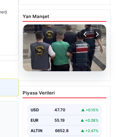
erji
Yan Manşet
06.08.2026
Böyle hırsızlık görülmedi!
Piyasa Verileri
Baz istasyonlarından 2
milyonluk akü çaldılar
USD
47.70
▲ +0.15%
EUR
55.19
▲ +0.28%
ALTIN
6652.8
▲ +2.47%