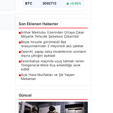
BTC
3092713
▲ +0.90%
Son Eklenen Haberler
İntihar Mektubu Üzerinden Ortaya Çıkan
■
Milyarlık Tefecilik Şebekesi Çökertildi
Böyle hırsızlık görülmedi! Baz
■
istasyonlarından 2 milyonluk akü çaldılar
OpenAI, yapay zeka modellerinin sınırların
■
dışına çıktığını açıkladı
Fenerbahçe maçında uçuş talimatı veren
■
Tümgeneral Mete Kuş emekliliğe sevk
edildi
Açık Hava Mutfakları ve Şık Yaşam
■
Mekanları
Güncel