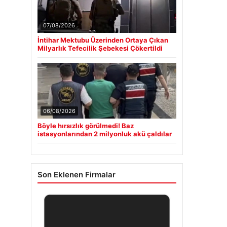
07/08/2026
İntihar Mektubu Üzerinden Ortaya Çıkan
Milyarlık Tefecilik Şebekesi Çökertildi
06/08/2026
Böyle hırsızlık görülmedi! Baz
istasyonlarından 2 milyonluk akü çaldılar
Son Eklenen Firmalar