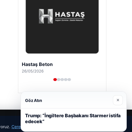
Hastaş Beton
26/05/2026
×
Göz Atın
Trump: “İngiltere Başbakanı Starmer istifa
edecek”
ıyoruz.
Çerez Politikamız
Reddet
Kabul Et