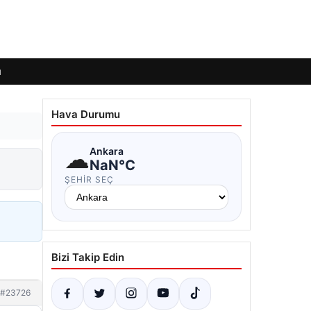
ı
Hava Durumu
☁
Ankara
NaN°C
ŞEHIR SEÇ
Bizi Takip Edin
#23726