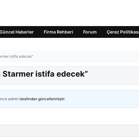
Güncel Haberler
Firma Rehberi
Forum
Çerez Politikas
armer istifa edecek”
 Starmer istifa edecek”
 önce
admin
tarafından güncellenmiştir.