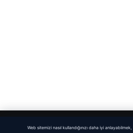
© 2026 Evrensel Haber
Web sitemizi nasıl kullandığınızı daha iyi anlayabilmek,
cio