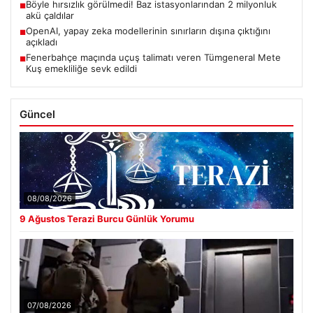
Böyle hırsızlık görülmedi! Baz istasyonlarından 2 milyonluk
■
akü çaldılar
OpenAI, yapay zeka modellerinin sınırların dışına çıktığını
■
açıkladı
Fenerbahçe maçında uçuş talimatı veren Tümgeneral Mete
■
Kuş emekliliğe sevk edildi
Güncel
08/08/2026
9 Ağustos Terazi Burcu Günlük Yorumu
07/08/2026