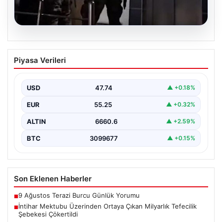
07.08.2026
İntihar Mektubu Üzerinden Ortaya
Piyasa Verileri
Çıkan Milyarlık Tefecilik Şebekesi
Çökertildi
USD
47.74
▲ +0.18%
Elazığ'da, tefecilere olan borçlarını belirten bir intihar
mektubunun ardından başlatılan soruşturma sonucu,
EUR
55.25
▲ +0.32%
büyük çaplı…
ALTIN
6660.6
▲ +2.59%
BTC
3099677
▲ +0.15%
Son Eklenen Haberler
9 Ağustos Terazi Burcu Günlük Yorumu
■
İntihar Mektubu Üzerinden Ortaya Çıkan Milyarlık Tefecilik
■
Şebekesi Çökertildi