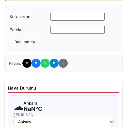
Kullanıcı adı:
Parola:
Beni hatırla
Paylaş:
Hava Durumu
☁
Ankara
NaN°C
ŞEHIR SEÇ