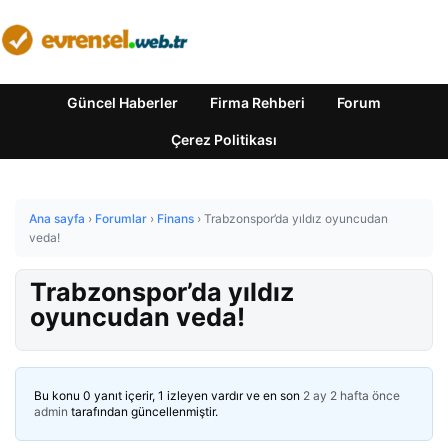
Güncel Haberler
Firma Rehberi
Forum
Çerez Politikası
Ana sayfa
›
Forumlar
›
Finans
›
Trabzonspor’da yıldız oyuncudan
veda!
Trabzonspor’da yıldız
oyuncudan veda!
Bu konu 0 yanıt içerir, 1 izleyen vardır ve en son
2 ay 2 hafta önce
admin
tarafından güncellenmiştir.