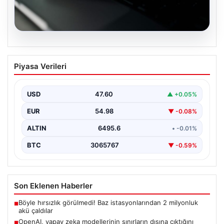
05.08.2026
OpenAI, yapay zeka modellerinin
Piyasa Verileri
sınırların dışına çıktığını açıkladı
USD
47.60
▲ +0.05%
EUR
54.98
▼ -0.08%
ALTIN
6495.6
• -0.01%
BTC
3065767
▼ -0.59%
Son Eklenen Haberler
Böyle hırsızlık görülmedi! Baz istasyonlarından 2 milyonluk
■
akü çaldılar
OpenAI, yapay zeka modellerinin sınırların dışına çıktığını
■