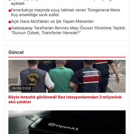
açıkladı
Fenerbahçe maçında uçuş talimatı veren Tümgeneral Mete
■
Kuş emekliliğe sevk edildi
Açık Hava Mutfakları ve Şık Yaşam Mekanları
■
Galatasaray Taraftarları Rennes Maçı Öncesi Yönetime Tepkili:
■
“Dursun Özbek, Transferler Nerede?”
Güncel
06/08/2026
Böyle hırsızlık görülmedi! Baz istasyonlarından 2 milyonluk
akü çaldılar