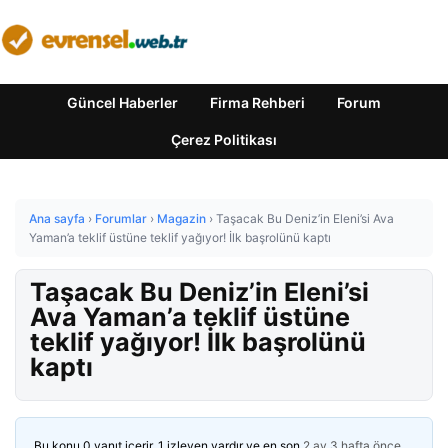
Güncel Haberler
Firma Rehberi
Forum
Çerez Politikası
Ana sayfa
›
Forumlar
›
Magazin
›
Taşacak Bu Deniz’in Eleni’si Ava
Yaman’a teklif üstüne teklif yağıyor! İlk başrolünü kaptı
Taşacak Bu Deniz’in Eleni’si
Ava Yaman’a teklif üstüne
teklif yağıyor! İlk başrolünü
kaptı
Bu konu 0 yanıt içerir, 1 izleyen vardır ve en son
2 ay 3 hafta önce