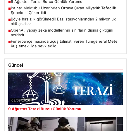
9 Ağustos Terazi Burcu Günlük Yorumu
■
İntihar Mektubu Üzerinden Ortaya Çıkan Milyarlık Tefecilik
■
Şebekesi Çökertildi
Böyle hırsızlık görülmedi! Baz istasyonlarından 2 milyonluk
■
akü çaldılar
OpenAI, yapay zeka modellerinin sınırların dışına çıktığını
■
açıkladı
Fenerbahçe maçında uçuş talimatı veren Tümgeneral Mete
■
Kuş emekliliğe sevk edildi
Güncel
08/08/2026
9 Ağustos Terazi Burcu Günlük Yorumu