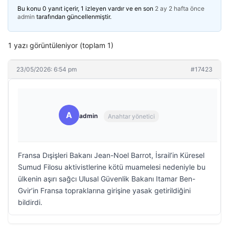
Bu konu 0 yanıt içerir, 1 izleyen vardır ve en son
2 ay 2 hafta önce
admin
tarafından güncellenmiştir.
1 yazı görüntüleniyor (toplam 1)
23/05/2026: 6:54 pm
#17423
A
admin
Anahtar yönetici
Fransa Dışişleri Bakanı Jean-Noel Barrot, İsrail’in Küresel
Sumud Filosu aktivistlerine kötü muamelesi nedeniyle bu
ülkenin aşırı sağcı Ulusal Güvenlik Bakanı Itamar Ben-
Gvir’in Fransa topraklarına girişine yasak getirildiğini
bildirdi.