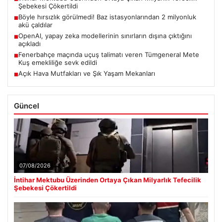
Şebekesi Çökertildi
Böyle hırsızlık görülmedi! Baz istasyonlarından 2 milyonluk
■
akü çaldılar
OpenAI, yapay zeka modellerinin sınırların dışına çıktığını
■
açıkladı
Fenerbahçe maçında uçuş talimatı veren Tümgeneral Mete
■
Kuş emekliliğe sevk edildi
Açık Hava Mutfakları ve Şık Yaşam Mekanları
■
Güncel
07/08/2026
İntihar Mektubu Üzerinden Ortaya Çıkan Milyarlık Tefecilik
Şebekesi Çökertildi