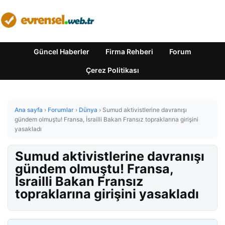
Güncel Haberler
Firma Rehberi
Forum
Çerez Politikası
Ana sayfa
›
Forumlar
›
Dünya
›
Sumud aktivistlerine davranışı
gündem olmuştu! Fransa, İsrailli Bakan Fransız topraklarına girişini
yasakladı
Sumud aktivistlerine davranışı
gündem olmuştu! Fransa,
İsrailli Bakan Fransız
topraklarına girişini yasakladı