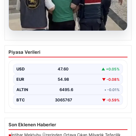
06.08.2026
Böyle hırsızlık görülmedi! Baz
Piyasa Verileri
istasyonlarından 2 milyonluk akü
çaldılar
USD
47.60
▲ +0.05%
EUR
54.98
▼ -0.08%
ALTIN
6495.6
• -0.01%
BTC
3065767
▼ -0.59%
Son Eklenen Haberler
İntihar Mektubu Üzerinden Ortaya Çıkan Milyarlık Tefecilik
■