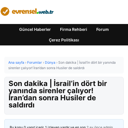
Güncel Haberler
Firma Rehberi
Forum
Çerez Politikası
Ana sayfa
›
Forumlar
›
Dünya
›
Son dakika | İsrail’in dört bir yanında
sirenler çalıyor! İran’dan sonra Husiler de saldırdı
Son dakika | İsrail’in dört bir
yanında sirenler çalıyor!
İran’dan sonra Husiler de
saldırdı
Bu konu 0 yanıt içerir, 1 izleyen vardır ve en son
2 ay önce
admin