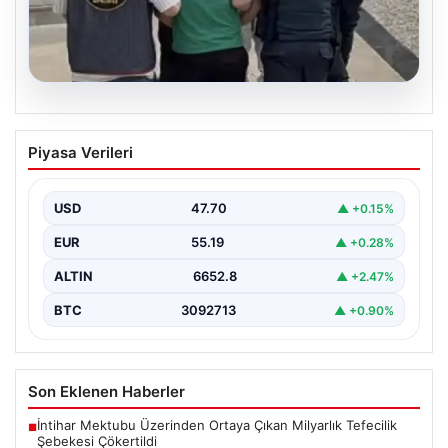
06.08.2026
Böyle hırsızlık görülmedi! Baz
Piyasa Verileri
istasyonlarından 2 milyonluk akü
çaldılar
USD
47.70
▲ +0.15%
EUR
55.19
▲ +0.28%
ALTIN
6652.8
▲ +2.47%
BTC
3092713
▲ +0.90%
Son Eklenen Haberler
İntihar Mektubu Üzerinden Ortaya Çıkan Milyarlık Tefecilik
■
Şebekesi Çökertildi