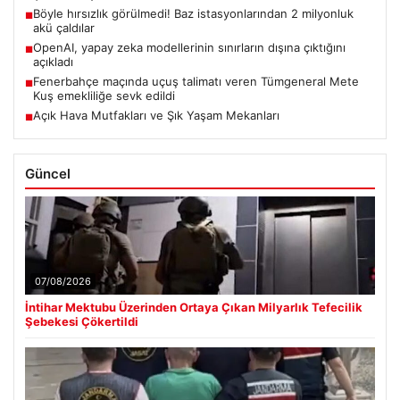
Böyle hırsızlık görülmedi! Baz istasyonlarından 2 milyonluk
■
akü çaldılar
OpenAI, yapay zeka modellerinin sınırların dışına çıktığını
■
açıkladı
Fenerbahçe maçında uçuş talimatı veren Tümgeneral Mete
■
Kuş emekliliğe sevk edildi
Açık Hava Mutfakları ve Şık Yaşam Mekanları
■
Güncel
07/08/2026
İntihar Mektubu Üzerinden Ortaya Çıkan Milyarlık Tefecilik
Şebekesi Çökertildi