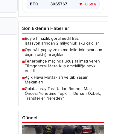
BTC
3065767
▼ -0.59%
Son Eklenen Haberler
Böyle hırsızlık görülmedi! Baz
■
istasyonlarından 2 milyonluk akü çaldılar
OpenAI, yapay zeka modellerinin sınırların
■
dışına çıktığını açıkladı
Fenerbahçe maçında uçuş talimatı veren
■
Tümgeneral Mete Kuş emekliliğe sevk
edildi
Açık Hava Mutfakları ve Şık Yaşam
■
Mekanları
Galatasaray Taraftarları Rennes Maçı
■
Öncesi Yönetime Tepkili: “Dursun Özbek,
Transferler Nerede?”
Güncel