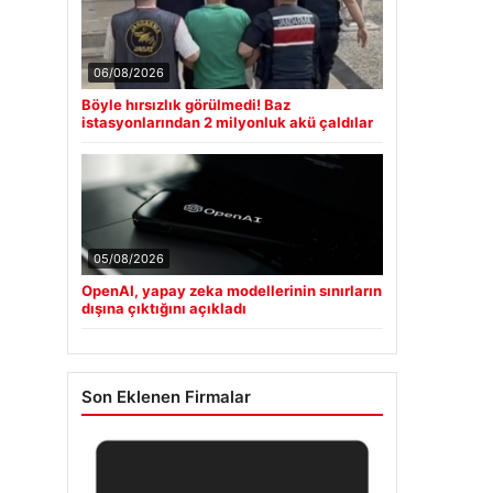
06/08/2026
Böyle hırsızlık görülmedi! Baz
istasyonlarından 2 milyonluk akü çaldılar
05/08/2026
OpenAI, yapay zeka modellerinin sınırların
dışına çıktığını açıkladı
Son Eklenen Firmalar