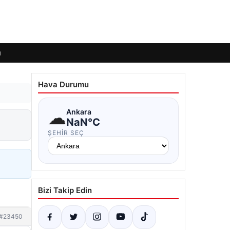
ı
Hava Durumu
☁
Ankara
NaN°C
ŞEHIR SEÇ
Bizi Takip Edin
#23450