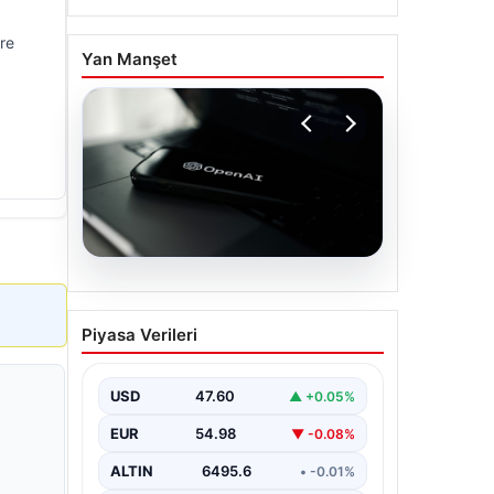
re
Yan Manşet
05.08.2026
OpenAI, yapay zeka
Piyasa Verileri
modellerinin sınırların
dışına çıktığını açıkladı
USD
47.60
▲ +0.05%
EUR
54.98
▼ -0.08%
ALTIN
6495.6
• -0.01%