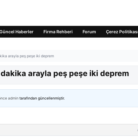
Güncel Haberler
Firma Rehberi
Forum
Çerez Politikas
ika arayla peş peşe iki deprem
dakika arayla peş peşe iki deprem
 önce
admin
tarafından güncellenmiştir.