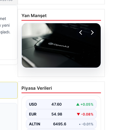
Yan Manşet
ümet
ı yeni
şladı.
05.08.2026
OpenAI, yapay zeka
Piyasa Verileri
modellerinin sınırların
dışına çıktığını açıkladı
USD
47.60
▲ +0.05%
EUR
54.98
▼ -0.08%
ALTIN
6495.6
• -0.01%