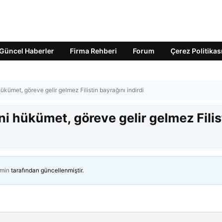
Güncel Haberler
Firma Rehberi
Forum
Çerez Politikas
hükümet, göreve gelir gelmez Filistin bayrağını indirdi
eni hükümet, göreve gelir gelmez Filis
min
tarafından güncellenmiştir.