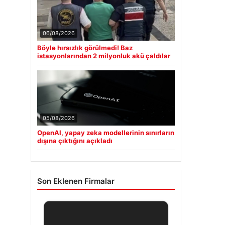
06/08/2026
Böyle hırsızlık görülmedi! Baz
istasyonlarından 2 milyonluk akü çaldılar
05/08/2026
OpenAI, yapay zeka modellerinin sınırların
dışına çıktığını açıkladı
Son Eklenen Firmalar