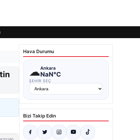
ı
Hava Durumu
☁
Ankara
tin
NaN°C
ŞEHIR SEÇ
Bizi Takip Edin
#20190