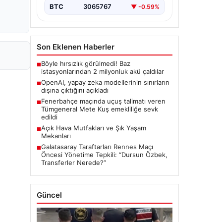
BTC
3065767
▼ -0.59%
Son Eklenen Haberler
Böyle hırsızlık görülmedi! Baz
■
istasyonlarından 2 milyonluk akü çaldılar
OpenAI, yapay zeka modellerinin sınırların
■
dışına çıktığını açıkladı
Fenerbahçe maçında uçuş talimatı veren
■
Tümgeneral Mete Kuş emekliliğe sevk
edildi
Açık Hava Mutfakları ve Şık Yaşam
■
Mekanları
Galatasaray Taraftarları Rennes Maçı
■
Öncesi Yönetime Tepkili: “Dursun Özbek,
Transferler Nerede?”
Güncel