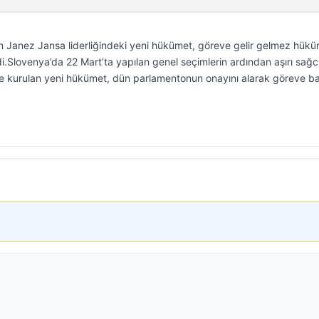
an Janez Jansa liderliğindeki yeni hükümet, göreve gelir gelmez hük
rdi.Slovenya’da 22 Mart’ta yapılan genel seçimlerin ardından aşırı sağc
e kurulan yeni hükümet, dün parlamentonun onayını alarak göreve ba