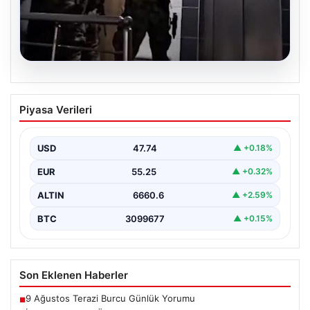
07.08.2026
İntihar Mektubu Üzerinden Ortaya
Piyasa Verileri
Çıkan Milyarlık Tefecilik Şebekesi
Çökertildi
USD
47.74
▲ +0.18%
Elazığ'da, tefecilere olan borçlarını belirten bir intihar
mektubunun ardından başlatılan soruşturma sonucu,
EUR
55.25
▲ +0.32%
büyük çaplı…
ALTIN
6660.6
▲ +2.59%
BTC
3099677
▲ +0.15%
Son Eklenen Haberler
9 Ağustos Terazi Burcu Günlük Yorumu
■