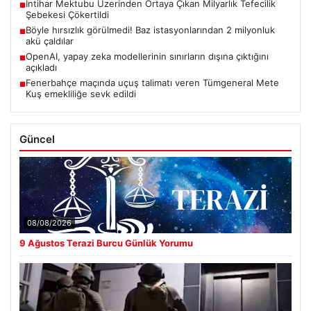
İntihar Mektubu Üzerinden Ortaya Çıkan Milyarlık Tefecilik
■
Şebekesi Çökertildi
Böyle hırsızlık görülmedi! Baz istasyonlarından 2 milyonluk
■
akü çaldılar
OpenAI, yapay zeka modellerinin sınırların dışına çıktığını
■
açıkladı
Fenerbahçe maçında uçuş talimatı veren Tümgeneral Mete
■
Kuş emekliliğe sevk edildi
Güncel
08/08/2026
9 Ağustos Terazi Burcu Günlük Yorumu