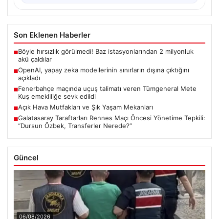
Son Eklenen Haberler
Böyle hırsızlık görülmedi! Baz istasyonlarından 2 milyonluk
■
akü çaldılar
OpenAI, yapay zeka modellerinin sınırların dışına çıktığını
■
açıkladı
Fenerbahçe maçında uçuş talimatı veren Tümgeneral Mete
■
Kuş emekliliğe sevk edildi
Açık Hava Mutfakları ve Şık Yaşam Mekanları
■
Galatasaray Taraftarları Rennes Maçı Öncesi Yönetime Tepkili:
■
“Dursun Özbek, Transferler Nerede?”
Güncel
06/08/2026