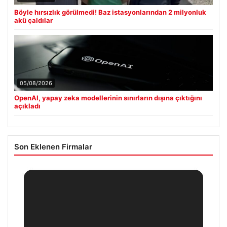
Böyle hırsızlık görülmedi! Baz istasyonlarından 2 milyonluk
akü çaldılar
05/08/2026
OpenAI, yapay zeka modellerinin sınırların dışına çıktığını
açıkladı
Son Eklenen Firmalar