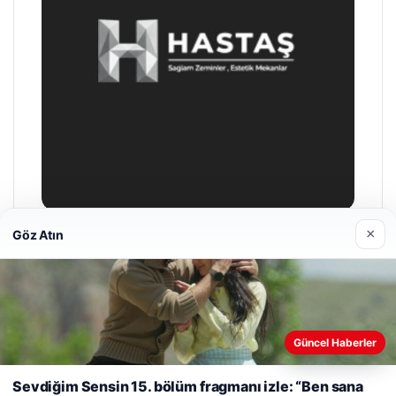
×
Göz Atın
Enes Kaplan Avukatlık Bürosu
28/04/2026
Web sitemizi nasıl kullandığınızı daha iyi anlayabilmek,
Güncel Haberler
deneyiminizi kişiselleştirmek ve geliştirmek amacıyla çerezler
kullanıyoruz.
Çerez Politikamız
Sevdiğim Sensin 15. bölüm fragmanı izle: “Ben sana