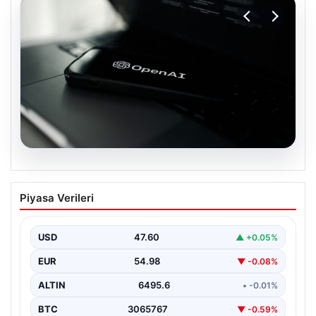
05.08.2026
OpenAI, yapay zeka modellerinin
Piyasa Verileri
sınırların dışına çıktığını açıkladı
USD
47.60
▲ +0.05%
EUR
54.98
▼ -0.08%
ALTIN
6495.6
• -0.01%
BTC
3065767
▼ -0.59%