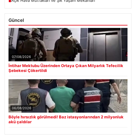
Açık Hava Mutfakları ve Şık Yaşam Mekanları
■
Güncel
07/08/2026
İntihar Mektubu Üzerinden Ortaya Çıkan Milyarlık Tefecilik
Şebekesi Çökertildi
06/08/2026
Böyle hırsızlık görülmedi! Baz istasyonlarından 2 milyonluk
akü çaldılar