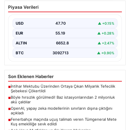
Böyle hırsızlık görülmedi! Baz
Piyasa Verileri
istasyonlarından 2 milyonluk akü
çaldılar
USD
47.70
▲ +0.15%
EUR
55.19
▲ +0.28%
ALTIN
6652.8
▲ +2.47%
BTC
3092713
▲ +0.90%
Son Eklenen Haberler
İntihar Mektubu Üzerinden Ortaya Çıkan Milyarlık Tefecilik
■
Şebekesi Çökertildi
Böyle hırsızlık görülmedi! Baz istasyonlarından 2 milyonluk
■
akü çaldılar
OpenAI, yapay zeka modellerinin sınırların dışına çıktığını
■
açıkladı
Fenerbahçe maçında uçuş talimatı veren Tümgeneral Mete
■
Kuş emekliliğe sevk edildi