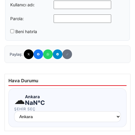
Kullanıcı adı:
Parola:
Beni hatırla
Paylaş:
Hava Durumu
☁
Ankara
NaN°C
ŞEHIR SEÇ