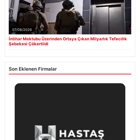
07/08/2026
İntihar Mektubu Üzerinden Ortaya Çıkan Milyarlık Tefecilik
Şebekesi Çökertildi
Son Eklenen Firmalar