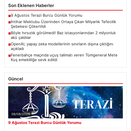
Son Eklenen Haberler
9 Ağustos Terazi Burcu Günlük Yorumu
■
İntihar Mektubu Üzerinden Ortaya Çıkan Milyarlık Tefecilik
■
Şebekesi Çökertildi
Böyle hırsızlık görülmedi! Baz istasyonlarından 2 milyonluk
■
akü çaldılar
OpenAI, yapay zeka modellerinin sınırların dışına çıktığını
■
açıkladı
Fenerbahçe maçında uçuş talimatı veren Tümgeneral Mete
■
Kuş emekliliğe sevk edildi
Güncel
08/08/2026
9 Ağustos Terazi Burcu Günlük Yorumu