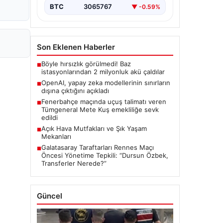
BTC
3065767
▼ -0.59%
Son Eklenen Haberler
Böyle hırsızlık görülmedi! Baz
■
istasyonlarından 2 milyonluk akü çaldılar
OpenAI, yapay zeka modellerinin sınırların
■
dışına çıktığını açıkladı
Fenerbahçe maçında uçuş talimatı veren
■
Tümgeneral Mete Kuş emekliliğe sevk
edildi
Açık Hava Mutfakları ve Şık Yaşam
■
Mekanları
Galatasaray Taraftarları Rennes Maçı
■
Öncesi Yönetime Tepkili: “Dursun Özbek,
Transferler Nerede?”
Güncel