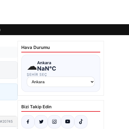
ı
Hava Durumu
☁
Ankara
NaN°C
ŞEHIR SEÇ
Bizi Takip Edin
#20745