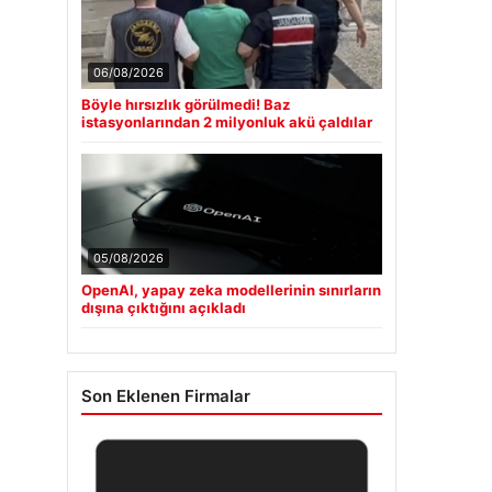
06/08/2026
Böyle hırsızlık görülmedi! Baz
istasyonlarından 2 milyonluk akü çaldılar
05/08/2026
OpenAI, yapay zeka modellerinin sınırların
dışına çıktığını açıkladı
Son Eklenen Firmalar