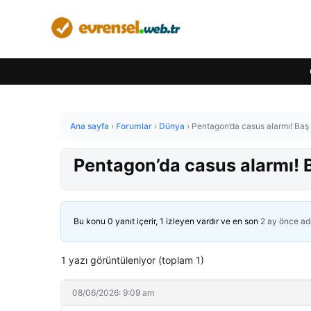
Ana sayfa
›
Forumlar
›
Dünya
›
Pentagon’da casus alarmı! Baş 
Pentagon’da casus alarmı! B
Bu konu 0 yanıt içerir, 1 izleyen vardır ve en son
2 ay önce
ad
1 yazı görüntüleniyor (toplam 1)
08/06/2026: 9:09 am