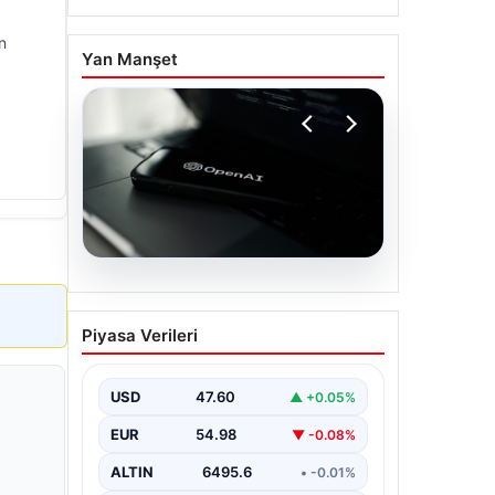
in
Yan Manşet
05.08.2026
OpenAI, yapay zeka
Piyasa Verileri
modellerinin sınırların
dışına çıktığını açıkladı
USD
47.60
▲ +0.05%
EUR
54.98
▼ -0.08%
ALTIN
6495.6
• -0.01%