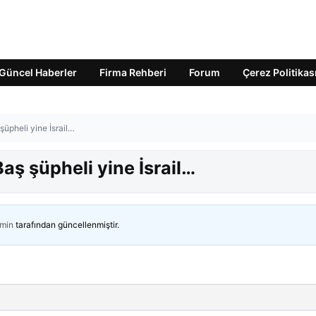
Güncel Haberler
Firma Rehberi
Forum
Çerez Politikas
şüpheli yine İsrail…
aş şüpheli yine İsrail…
min
tarafından güncellenmiştir.