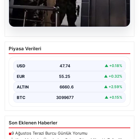
07.08.2026
İntihar Mektubu Üzerinden Ortaya
Piyasa Verileri
Çıkan Milyarlık Tefecilik Şebekesi
Çökertildi
USD
47.74
▲ +0.18%
Elazığ'da, tefecilere olan borçlarını belirten bir intihar
mektubunun ardından başlatılan soruşturma sonucu,
EUR
55.25
▲ +0.32%
büyük çaplı…
ALTIN
6660.6
▲ +2.59%
BTC
3099677
▲ +0.15%
Son Eklenen Haberler
9 Ağustos Terazi Burcu Günlük Yorumu
■