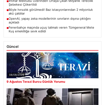
İntihar Mektubu Üzerinden Ortaya Çıkan Milyarlık Tefecilik
■
Şebekesi Çökertildi
Böyle hırsızlık görülmedi! Baz istasyonlarından 2 milyonluk
■
akü çaldılar
OpenAI, yapay zeka modellerinin sınırların dışına çıktığını
■
açıkladı
Fenerbahçe maçında uçuş talimatı veren Tümgeneral Mete
■
Kuş emekliliğe sevk edildi
Güncel
08/08/2026
9 Ağustos Terazi Burcu Günlük Yorumu