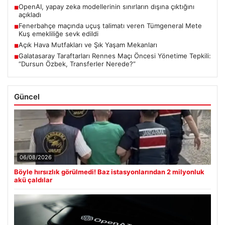
OpenAI, yapay zeka modellerinin sınırların dışına çıktığını
■
açıkladı
Fenerbahçe maçında uçuş talimatı veren Tümgeneral Mete
■
Kuş emekliliğe sevk edildi
Açık Hava Mutfakları ve Şık Yaşam Mekanları
■
Galatasaray Taraftarları Rennes Maçı Öncesi Yönetime Tepkili:
■
“Dursun Özbek, Transferler Nerede?”
Güncel
06/08/2026
Böyle hırsızlık görülmedi! Baz istasyonlarından 2 milyonluk
akü çaldılar