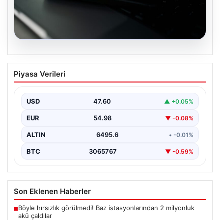
05.08.2026
OpenAI, yapay zeka modellerinin
Piyasa Verileri
sınırların dışına çıktığını açıkladı
USD
47.60
▲ +0.05%
EUR
54.98
▼ -0.08%
ALTIN
6495.6
• -0.01%
BTC
3065767
▼ -0.59%
Son Eklenen Haberler
Böyle hırsızlık görülmedi! Baz istasyonlarından 2 milyonluk
■
akü çaldılar