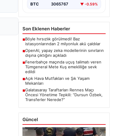
BTC
3065767
▼ -0.59%
Son Eklenen Haberler
Böyle hırsızlık görülmedi! Baz
■
istasyonlarından 2 milyonluk akü çaldılar
OpenAI, yapay zeka modellerinin sınırların
■
dışına çıktığını açıkladı
Fenerbahçe maçında uçuş talimatı veren
■
Tümgeneral Mete Kuş emekliliğe sevk
edildi
Açık Hava Mutfakları ve Şık Yaşam
■
Mekanları
Galatasaray Taraftarları Rennes Maçı
■
Öncesi Yönetime Tepkili: “Dursun Özbek,
Transferler Nerede?”
Güncel