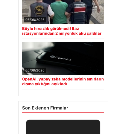
06/08/2026
Böyle hırsızlık görülmedi! Baz
istasyonlarından 2 milyonluk akü çaldılar
05/08/2026
OpenAI, yapay zeka modellerinin sınırların
dışına çıktığını açıkladı
Son Eklenen Firmalar