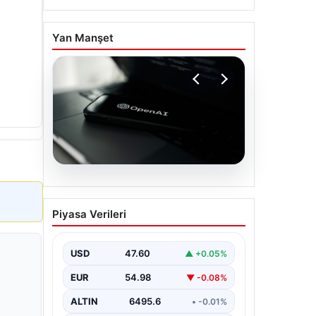
Yan Manşet
05.08.2026
OpenAI, yapay zeka
Piyasa Verileri
modellerinin sınırların
dışına çıktığını açıkladı
USD
47.60
▲ +0.05%
EUR
54.98
▼ -0.08%
ALTIN
6495.6
• -0.01%