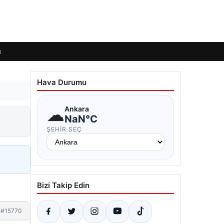
ı
Hava Durumu
☁
Ankara
NaN°C
ŞEHIR SEÇ
Bizi Takip Edin
#15770