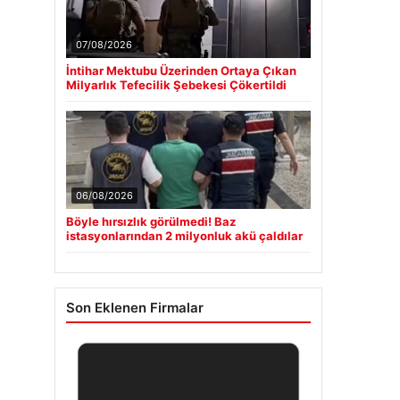
07/08/2026
İntihar Mektubu Üzerinden Ortaya Çıkan
Milyarlık Tefecilik Şebekesi Çökertildi
06/08/2026
Böyle hırsızlık görülmedi! Baz
istasyonlarından 2 milyonluk akü çaldılar
Son Eklenen Firmalar