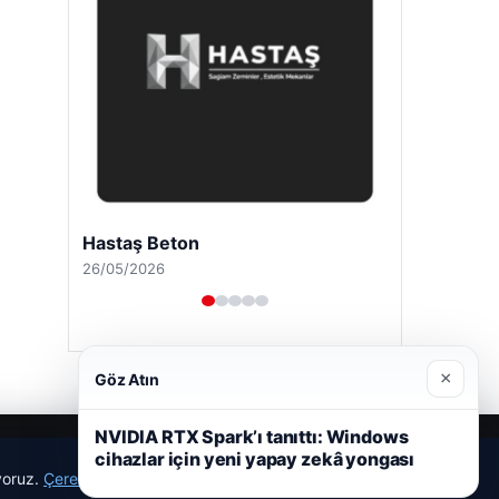
Hastaş Beton
26/05/2026
×
Göz Atın
NVIDIA RTX Spark’ı tanıttı: Windows
cihazlar için yeni yapay zekâ yongası
ıyoruz.
Çerez Politikamız
Reddet
Kabul Et