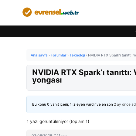
Ana sayfa
›
Forumlar
›
Teknoloji
›
NVIDIA RTX Spark’ı tanıttı:
NVIDIA RTX Spark’ı tanıttı:
yongası
Bu konu 0 yanıt içerir, 1 izleyen vardır ve en son
2 ay önce
ad
1 yazı görüntüleniyor (toplam 1)
02/06/2026: 7:11 pm