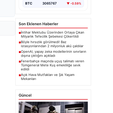
BTC
3065767
▼ -0.59%
Son Eklenen Haberler
İntihar Mektubu Üzerinden Ortaya Çıkan
■
Milyarlık Tefecilik Şebekesi Çökertildi
Böyle hırsızlık görülmedi! Baz
■
istasyonlarından 2 milyonluk akü çaldılar
OpenAI, yapay zeka modellerinin sınırların
■
dışına çıktığını açıkladı
Fenerbahçe maçında uçuş talimatı veren
■
Tümgeneral Mete Kuş emekliliğe sevk
edildi
Açık Hava Mutfakları ve Şık Yaşam
■
Mekanları
Güncel