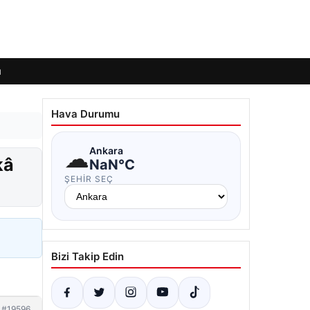
ı
Hava Durumu
☁
Ankara
kâ
NaN°C
ŞEHIR SEÇ
Bizi Takip Edin
#19596