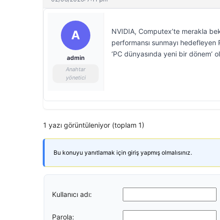
NVIDIA, Computex’te merakla bekl
A
performansı sunmayı hedefleyen R
‘PC dünyasında yeni bir dönem’ ola
admin
Anahtar
yönetici
1 yazı görüntüleniyor (toplam 1)
Bu konuyu yanıtlamak için giriş yapmış olmalısınız.
Kullanıcı adı:
Parola: