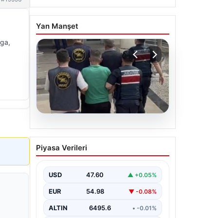
Yan Manşet
nga,
06.08.2026
Böyle hırsızlık görülmedi!
Piyasa Verileri
Baz istasyonlarından 2
milyonluk akü çaldılar
USD
47.60
▲ +0.05%
EUR
54.98
▼ -0.08%
ALTIN
6495.6
• -0.01%