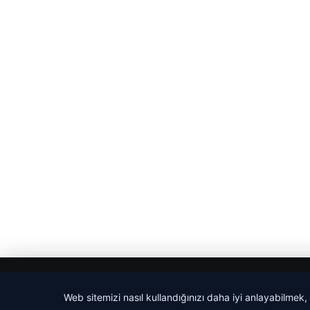
© 2026 Evrensel Haber
Web sitemizi nasıl kullandığınızı daha iyi anlayabilmek,
cio