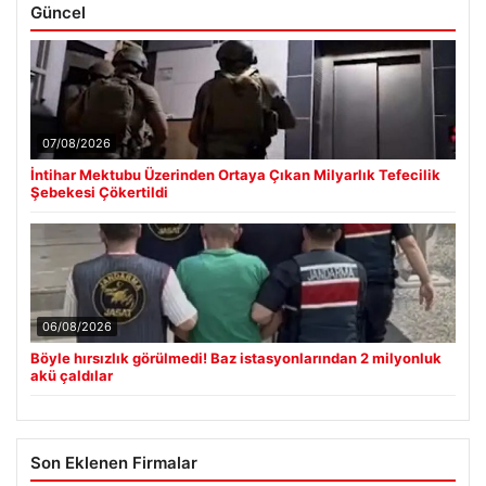
Güncel
07/08/2026
İntihar Mektubu Üzerinden Ortaya Çıkan Milyarlık Tefecilik
Şebekesi Çökertildi
06/08/2026
Böyle hırsızlık görülmedi! Baz istasyonlarından 2 milyonluk
akü çaldılar
Son Eklenen Firmalar