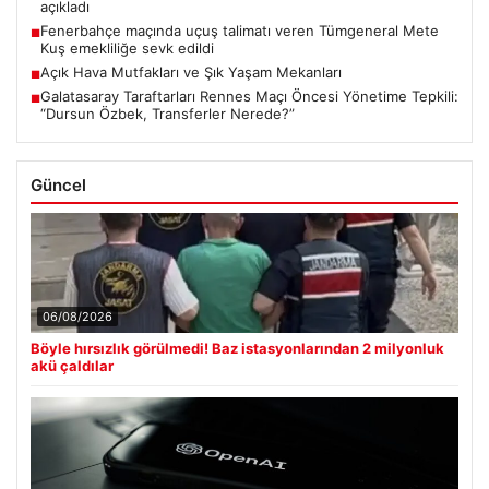
açıkladı
Fenerbahçe maçında uçuş talimatı veren Tümgeneral Mete
■
Kuş emekliliğe sevk edildi
Açık Hava Mutfakları ve Şık Yaşam Mekanları
■
Galatasaray Taraftarları Rennes Maçı Öncesi Yönetime Tepkili:
■
“Dursun Özbek, Transferler Nerede?”
Güncel
06/08/2026
Böyle hırsızlık görülmedi! Baz istasyonlarından 2 milyonluk
akü çaldılar