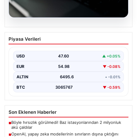
05.08.2026
OpenAI, yapay zeka modellerinin
Piyasa Verileri
sınırların dışına çıktığını açıkladı
USD
47.60
▲ +0.05%
EUR
54.98
▼ -0.08%
ALTIN
6495.6
• -0.01%
BTC
3065767
▼ -0.59%
Son Eklenen Haberler
Böyle hırsızlık görülmedi! Baz istasyonlarından 2 milyonluk
■
akü çaldılar
OpenAI, yapay zeka modellerinin sınırların dışına çıktığını
■