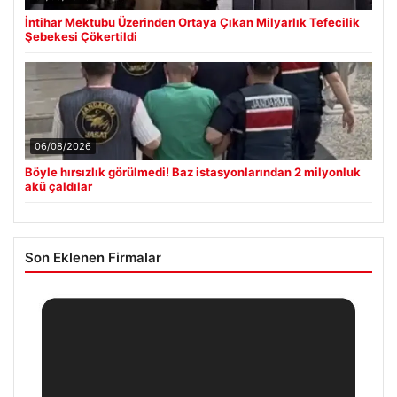
İntihar Mektubu Üzerinden Ortaya Çıkan Milyarlık Tefecilik
Şebekesi Çökertildi
06/08/2026
Böyle hırsızlık görülmedi! Baz istasyonlarından 2 milyonluk
akü çaldılar
Son Eklenen Firmalar