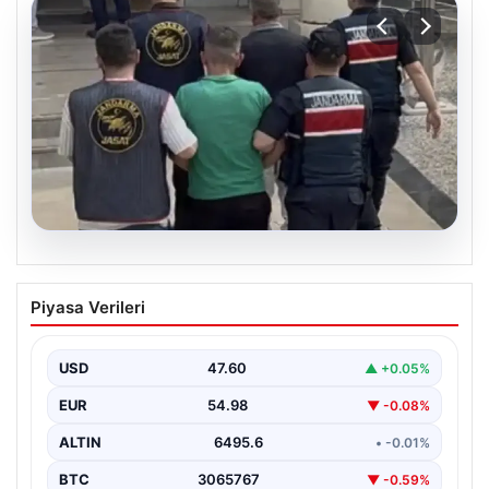
06.08.2026
Böyle hırsızlık görülmedi! Baz
Piyasa Verileri
istasyonlarından 2 milyonluk akü
çaldılar
USD
47.60
▲ +0.05%
EUR
54.98
▼ -0.08%
ALTIN
6495.6
• -0.01%
BTC
3065767
▼ -0.59%