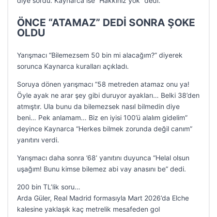
diye sordu. Kaynarca ise “Hakkınız yok” dedi.
ÖNCE “ATAMAZ” DEDİ SONRA ŞOKE
OLDU
Yarışmacı “Bilemezsem 50 bin mi alacağım?” diyerek
sorunca Kaynarca kuralları açıkladı.
Soruya dönen yarışmacı “58 metreden atamaz onu ya!
Öyle ayak ne arar şey gibi duruyor ayakları… Belki 38’den
atmıştır. Ula bunu da bilemezsek nasıl bilmedin diye
beni… Pek anlamam… Biz en iyisi 100’ü alalım gidelim”
deyince Kaynarca “Herkes bilmek zorunda değil canım”
yanıtını verdi.
Yarışmacı daha sonra ’68’ yanıtını duyunca “Helal olsun
uşağım! Bunu kimse bilemez abi vay anasını be” dedi.
200 bin TL’lik soru…
Arda Güler, Real Madrid formasıyla Mart 2026’da Elche
kalesine yaklaşık kaç metrelik mesafeden gol