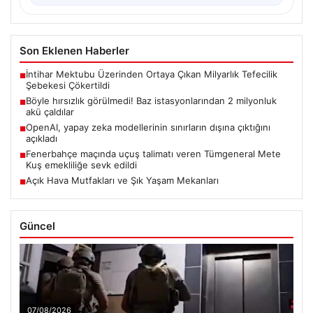
Son Eklenen Haberler
İntihar Mektubu Üzerinden Ortaya Çıkan Milyarlık Tefecilik
■
Şebekesi Çökertildi
Böyle hırsızlık görülmedi! Baz istasyonlarından 2 milyonluk
■
akü çaldılar
OpenAI, yapay zeka modellerinin sınırların dışına çıktığını
■
açıkladı
Fenerbahçe maçında uçuş talimatı veren Tümgeneral Mete
■
Kuş emekliliğe sevk edildi
Açık Hava Mutfakları ve Şık Yaşam Mekanları
■
Güncel
07/08/2026