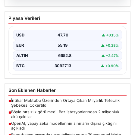
06.08.2026
Böyle hırsızlık görülmedi! Baz
Piyasa Verileri
istasyonlarından 2 milyonluk akü
çaldılar
USD
47.70
▲ +0.15%
EUR
55.19
▲ +0.28%
ALTIN
6652.8
▲ +2.47%
BTC
3092713
▲ +0.90%
Son Eklenen Haberler
İntihar Mektubu Üzerinden Ortaya Çıkan Milyarlık Tefecilik
■
Şebekesi Çökertildi
Böyle hırsızlık görülmedi! Baz istasyonlarından 2 milyonluk
■
akü çaldılar
OpenAI, yapay zeka modellerinin sınırların dışına çıktığını
■
açıkladı
Fenerbahçe maçında uçuş talimatı veren Tümgeneral Mete