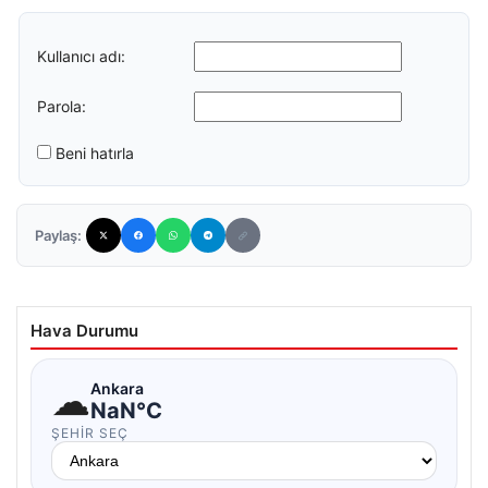
Kullanıcı adı:
Parola:
Beni hatırla
Paylaş:
Hava Durumu
☁
Ankara
NaN°C
ŞEHIR SEÇ