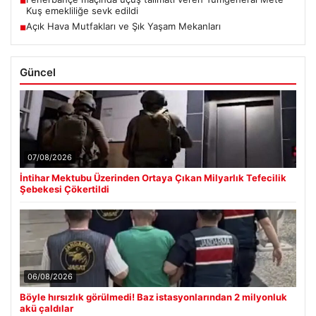
■
Kuş emekliliğe sevk edildi
Açık Hava Mutfakları ve Şık Yaşam Mekanları
■
Güncel
07/08/2026
İntihar Mektubu Üzerinden Ortaya Çıkan Milyarlık Tefecilik
Şebekesi Çökertildi
06/08/2026
Böyle hırsızlık görülmedi! Baz istasyonlarından 2 milyonluk
akü çaldılar