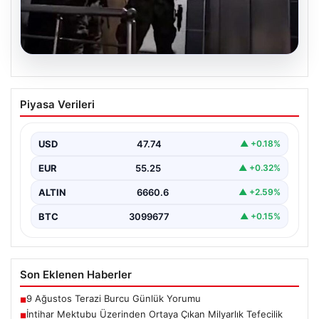
07.08.2026
İntihar Mektubu Üzerinden Ortaya
Piyasa Verileri
Çıkan Milyarlık Tefecilik Şebekesi
Çökertildi
USD
47.74
▲ +0.18%
Elazığ'da, tefecilere olan borçlarını belirten bir intihar
mektubunun ardından başlatılan soruşturma sonucu,
EUR
55.25
▲ +0.32%
büyük çaplı…
ALTIN
6660.6
▲ +2.59%
BTC
3099677
▲ +0.15%
Son Eklenen Haberler
9 Ağustos Terazi Burcu Günlük Yorumu
■
İntihar Mektubu Üzerinden Ortaya Çıkan Milyarlık Tefecilik
■