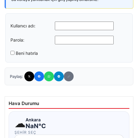
Kullanıcı adı:
Parola:
Beni hatırla
Paylaş:
Hava Durumu
☁
Ankara
NaN°C
ŞEHIR SEÇ