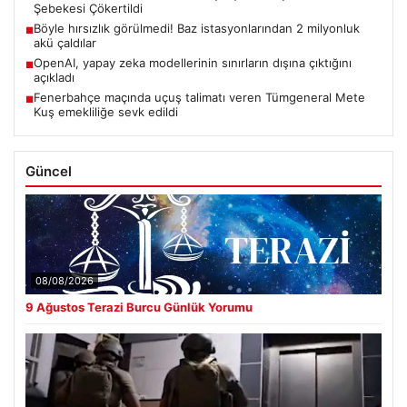
Şebekesi Çökertildi
Böyle hırsızlık görülmedi! Baz istasyonlarından 2 milyonluk
■
akü çaldılar
OpenAI, yapay zeka modellerinin sınırların dışına çıktığını
■
açıkladı
Fenerbahçe maçında uçuş talimatı veren Tümgeneral Mete
■
Kuş emekliliğe sevk edildi
Güncel
08/08/2026
9 Ağustos Terazi Burcu Günlük Yorumu