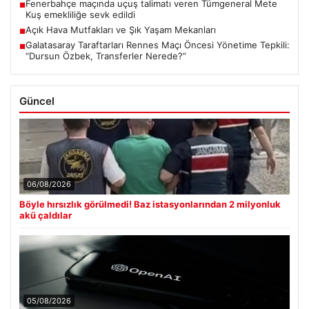
Fenerbahçe maçında uçuş talimatı veren Tümgeneral Mete
■
Kuş emekliliğe sevk edildi
Açık Hava Mutfakları ve Şık Yaşam Mekanları
■
Galatasaray Taraftarları Rennes Maçı Öncesi Yönetime Tepkili:
■
“Dursun Özbek, Transferler Nerede?”
Güncel
06/08/2026
Böyle hırsızlık görülmedi! Baz istasyonlarından 2 milyonluk
akü çaldılar
05/08/2026