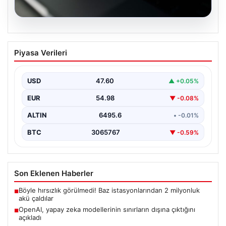
05.08.2026
OpenAI, yapay zeka modellerinin
Piyasa Verileri
sınırların dışına çıktığını açıkladı
USD
47.60
▲ +0.05%
EUR
54.98
▼ -0.08%
ALTIN
6495.6
• -0.01%
BTC
3065767
▼ -0.59%
Son Eklenen Haberler
Böyle hırsızlık görülmedi! Baz istasyonlarından 2 milyonluk
■
akü çaldılar
OpenAI, yapay zeka modellerinin sınırların dışına çıktığını
■
açıkladı