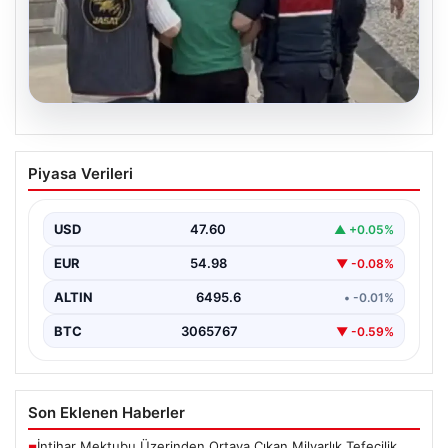
06.08.2026
Böyle hırsızlık görülmedi! Baz
Piyasa Verileri
istasyonlarından 2 milyonluk akü
çaldılar
USD
47.60
▲ +0.05%
EUR
54.98
▼ -0.08%
ALTIN
6495.6
• -0.01%
BTC
3065767
▼ -0.59%
Son Eklenen Haberler
İntihar Mektubu Üzerinden Ortaya Çıkan Milyarlık Tefecilik