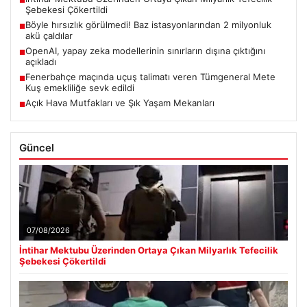
■
Şebekesi Çökertildi
Böyle hırsızlık görülmedi! Baz istasyonlarından 2 milyonluk
■
akü çaldılar
OpenAI, yapay zeka modellerinin sınırların dışına çıktığını
■
açıkladı
Fenerbahçe maçında uçuş talimatı veren Tümgeneral Mete
■
Kuş emekliliğe sevk edildi
Açık Hava Mutfakları ve Şık Yaşam Mekanları
■
Güncel
07/08/2026
İntihar Mektubu Üzerinden Ortaya Çıkan Milyarlık Tefecilik
Şebekesi Çökertildi