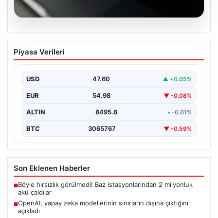
05.08.2026
OpenAI, yapay zeka modellerinin
Piyasa Verileri
sınırların dışına çıktığını açıkladı
USD
47.60
▲ +0.05%
EUR
54.98
▼ -0.08%
ALTIN
6495.6
• -0.01%
BTC
3065767
▼ -0.59%
Son Eklenen Haberler
Böyle hırsızlık görülmedi! Baz istasyonlarından 2 milyonluk
■
akü çaldılar
OpenAI, yapay zeka modellerinin sınırların dışına çıktığını
■
açıkladı