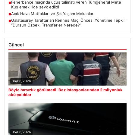
Fenerbahçe maçında uçuş talimatı veren Tümgeneral Mete
■
Kuş emekliliğe sevk edildi
Açık Hava Mutfakları ve Şık Yaşam Mekanları
■
Galatasaray Taraftarları Rennes Maçı Öncesi Yönetime Tepkili:
■
“Dursun Özbek, Transferler Nerede?”
Güncel
06/08/2026
Böyle hırsızlık görülmedi! Baz istasyonlarından 2 milyonluk
akü çaldılar
05/08/2026