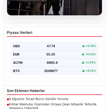
07.08.2026
İntihar Mektubu Üzerinden Ortaya
Piyasa Verileri
Çıkan Milyarlık Tefecilik Şebekesi
Çökertildi
USD
47.74
▲ +0.18%
Elazığ'da, tefecilere olan borçlarını belirten bir intihar
mektubunun ardından başlatılan soruşturma sonucu,
EUR
55.25
▲ +0.32%
büyük çaplı…
ALTIN
6660.6
▲ +2.59%
BTC
3099677
▲ +0.15%
Son Eklenen Haberler
9 Ağustos Terazi Burcu Günlük Yorumu
■
İntihar Mektubu Üzerinden Ortaya Çıkan Milyarlık Tefecilik
■
Şebekesi Çökertildi