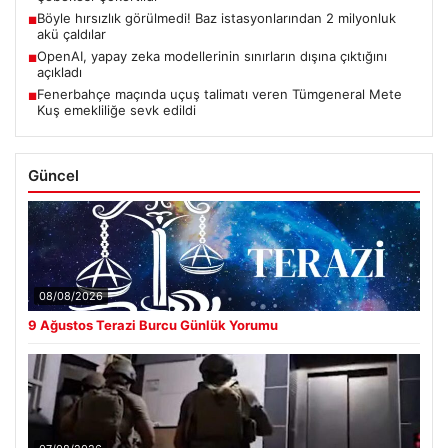
Böyle hırsızlık görülmedi! Baz istasyonlarından 2 milyonluk
■
akü çaldılar
OpenAI, yapay zeka modellerinin sınırların dışına çıktığını
■
açıkladı
Fenerbahçe maçında uçuş talimatı veren Tümgeneral Mete
■
Kuş emekliliğe sevk edildi
Güncel
08/08/2026
9 Ağustos Terazi Burcu Günlük Yorumu