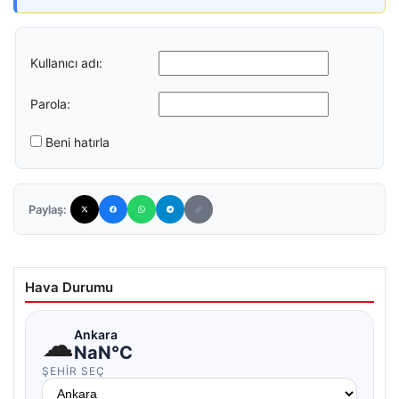
Kullanıcı adı:
Parola:
Beni hatırla
Paylaş:
Hava Durumu
☁
Ankara
NaN°C
ŞEHIR SEÇ