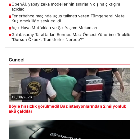
OpenAI, yapay zeka modellerinin sınırların dışına çıktığını
■
açıkladı
Fenerbahçe maçında uçuş talimatı veren Tümgeneral Mete
■
Kuş emekliliğe sevk edildi
Açık Hava Mutfakları ve Şık Yaşam Mekanları
■
Galatasaray Taraftarları Rennes Maçı Öncesi Yönetime Tepkili:
■
“Dursun Özbek, Transferler Nerede?”
Güncel
06/08/2026
Böyle hırsızlık görülmedi! Baz istasyonlarından 2 milyonluk
akü çaldılar