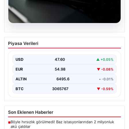
05.08.2026
OpenAI, yapay zeka modellerinin
Piyasa Verileri
sınırların dışına çıktığını açıkladı
USD
47.60
▲ +0.05%
EUR
54.98
▼ -0.08%
ALTIN
6495.6
• -0.01%
BTC
3065767
▼ -0.59%
Son Eklenen Haberler
Böyle hırsızlık görülmedi! Baz istasyonlarından 2 milyonluk
■
akü çaldılar