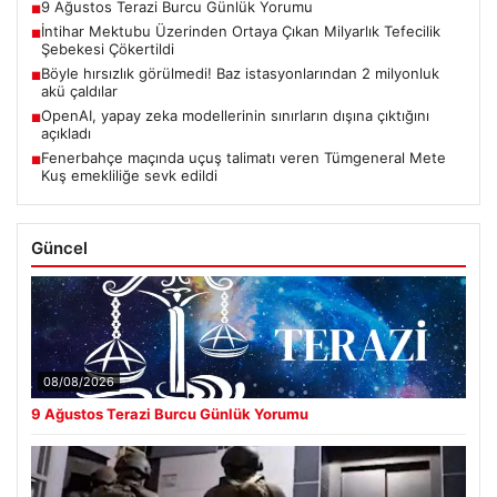
9 Ağustos Terazi Burcu Günlük Yorumu
■
İntihar Mektubu Üzerinden Ortaya Çıkan Milyarlık Tefecilik
■
Şebekesi Çökertildi
Böyle hırsızlık görülmedi! Baz istasyonlarından 2 milyonluk
■
akü çaldılar
OpenAI, yapay zeka modellerinin sınırların dışına çıktığını
■
açıkladı
Fenerbahçe maçında uçuş talimatı veren Tümgeneral Mete
■
Kuş emekliliğe sevk edildi
Güncel
08/08/2026
9 Ağustos Terazi Burcu Günlük Yorumu