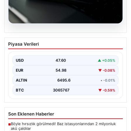
05.08.2026
OpenAI, yapay zeka modellerinin
Piyasa Verileri
sınırların dışına çıktığını açıkladı
USD
47.60
▲ +0.05%
EUR
54.98
▼ -0.08%
ALTIN
6495.6
• -0.01%
BTC
3065767
▼ -0.59%
Son Eklenen Haberler
Böyle hırsızlık görülmedi! Baz istasyonlarından 2 milyonluk
■
akü çaldılar