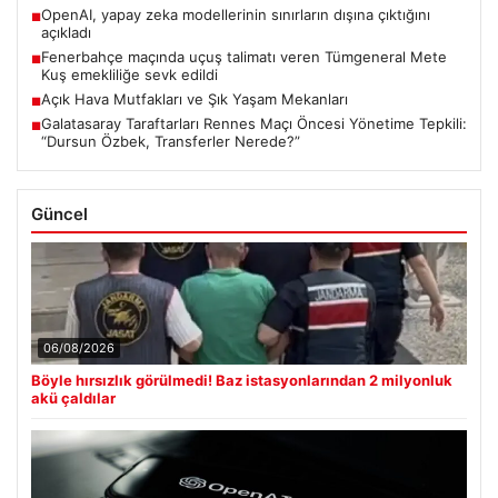
OpenAI, yapay zeka modellerinin sınırların dışına çıktığını
■
açıkladı
Fenerbahçe maçında uçuş talimatı veren Tümgeneral Mete
■
Kuş emekliliğe sevk edildi
Açık Hava Mutfakları ve Şık Yaşam Mekanları
■
Galatasaray Taraftarları Rennes Maçı Öncesi Yönetime Tepkili:
■
“Dursun Özbek, Transferler Nerede?”
Güncel
06/08/2026
Böyle hırsızlık görülmedi! Baz istasyonlarından 2 milyonluk
akü çaldılar