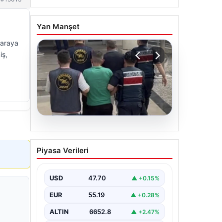
Yan Manşet
karaya
iş,
06.08.2026
Böyle hırsızlık görülmedi!
Piyasa Verileri
Baz istasyonlarından 2
milyonluk akü çaldılar
USD
47.70
▲ +0.15%
EUR
55.19
▲ +0.28%
ALTIN
6652.8
▲ +2.47%