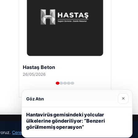
Hastaş Beton
26/05/2026
×
Göz Atın
Hantavirüs gemisindeki yolcular
ülkelerine gönderiliyor: “Benzeri
görülmemiş operasyon”
ıyoruz.
Çerez Politikamız
Reddet
Kabul Et