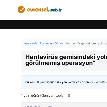
Ana sayfa
›
Forumlar
›
Dünya
›
Hantavirüs gemisindeki yolcula
Hantavirüs gemisindeki yolc
görülmemiş operasyon”
Bu konu 0 yanıt içerir, 1 izleyen vardır ve en son
2 ay 4 hafta
1 yazı görüntüleniyor (toplam 1)
12/05/2026: 2:10 am