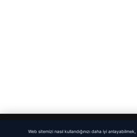
© 2026 Evrensel Haber
Web sitemizi nasıl kullandığınızı daha iyi anlayabilmek,
cio