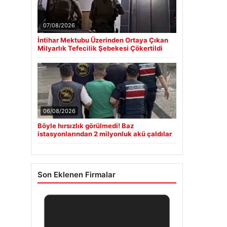
07/08/2026
İntihar Mektubu Üzerinden Ortaya Çıkan
Milyarlık Tefecilik Şebekesi Çökertildi
06/08/2026
Böyle hırsızlık görülmedi! Baz
istasyonlarından 2 milyonluk akü çaldılar
Son Eklenen Firmalar