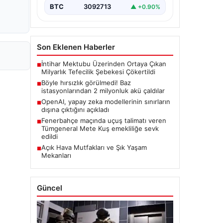
BTC
3092713
▲ +0.90%
Son Eklenen Haberler
İntihar Mektubu Üzerinden Ortaya Çıkan
■
Milyarlık Tefecilik Şebekesi Çökertildi
Böyle hırsızlık görülmedi! Baz
■
istasyonlarından 2 milyonluk akü çaldılar
OpenAI, yapay zeka modellerinin sınırların
■
dışına çıktığını açıkladı
Fenerbahçe maçında uçuş talimatı veren
■
Tümgeneral Mete Kuş emekliliğe sevk
edildi
Açık Hava Mutfakları ve Şık Yaşam
■
Mekanları
Güncel