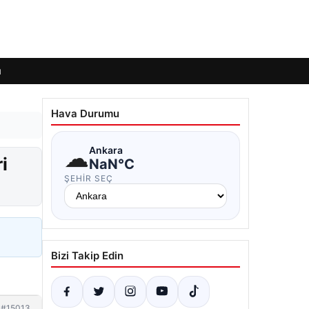
ı
Hava Durumu
☁
Ankara
i
NaN°C
ŞEHIR SEÇ
Bizi Takip Edin
#15013