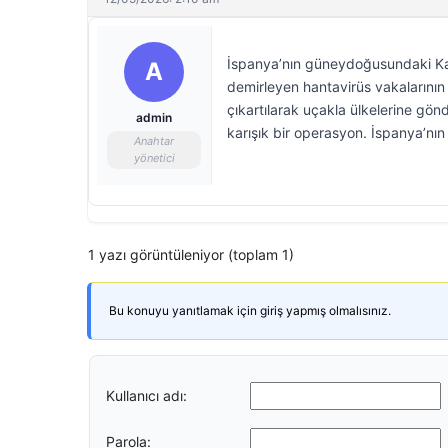
İspanya’nın güneydoğusundaki Kan
A
demirleyen hantavirüs vakalarının
çıkartılarak uçakla ülkelerine gön
admin
karışık bir operasyon. İspanya’nı
Anahtar
yönetici
1 yazı görüntüleniyor (toplam 1)
Bu konuyu yanıtlamak için giriş yapmış olmalısınız.
Kullanıcı adı:
Parola: