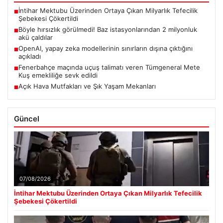
İntihar Mektubu Üzerinden Ortaya Çıkan Milyarlık Tefecilik
■
Şebekesi Çökertildi
Böyle hırsızlık görülmedi! Baz istasyonlarından 2 milyonluk
■
akü çaldılar
OpenAI, yapay zeka modellerinin sınırların dışına çıktığını
■
açıkladı
Fenerbahçe maçında uçuş talimatı veren Tümgeneral Mete
■
Kuş emekliliğe sevk edildi
Açık Hava Mutfakları ve Şık Yaşam Mekanları
■
Güncel
07/08/2026
İntihar Mektubu Üzerinden Ortaya Çıkan Milyarlık Tefecilik
Şebekesi Çökertildi