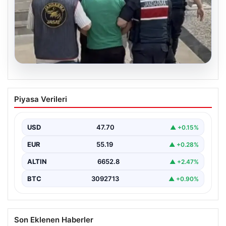
06.08.2026
Böyle hırsızlık görülmedi! Baz
Piyasa Verileri
istasyonlarından 2 milyonluk akü
çaldılar
USD
47.70
▲ +0.15%
EUR
55.19
▲ +0.28%
ALTIN
6652.8
▲ +2.47%
BTC
3092713
▲ +0.90%
Son Eklenen Haberler