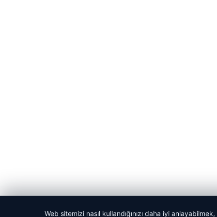
Web sitemizi nasıl kullandığınızı daha iyi anlayabilmek,
© 2026 Evrensel Haber