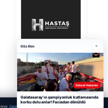
×
Göz Atın
Hastaş Beton
26/05/2026
Güncel Haberler
Galatasaray’ın şampiyonluk kutlamasında
korku dolu anlar! Faciadan dönüldü
ıyoruz.
Çerez Politikamız
Reddet
Kabul Et