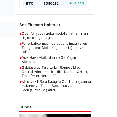
BTC
3080282
▲ +1.44%
Son Eklenen Haberler
OpenAI, yapay zeka modellerinin sınırların
■
dışına çıktığını açıkladı
Fenerbahçe maçında uçuş talimatı veren
■
Tümgeneral Mete Kuş emekliliğe sevk
edildi
Açık Hava Mutfakları ve Şık Yaşam
■
Mekanları
Galatasaray Taraftarları Rennes Maçı
■
Öncesi Yönetime Tepkili: “Dursun Özbek,
Transferler Nerede?”
Milletvekili Sera Kadıgil’e Cumhurbaşkanına
■
Hakaret ve Tehdit Suçlamasıyla
Soruşturma Başlatıldı
Güncel