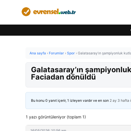
Ana sayfa
›
Forumlar
›
Spor
›
Galatasaray’ın şampiyonluk kutl
Galatasaray’ın şampiyonluk
Faciadan dönüldü
Bu konu 0 yanıt içerir, 1 izleyen vardır ve en son
2 ay 3 hafta
1 yazı görüntüleniyor (toplam 1)
16/05/2026: 10:56 am