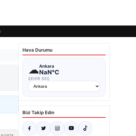
ı
Hava Durumu
☁
Ankara
NaN°C
ŞEHIR SEÇ
Bizi Takip Edin
#15878