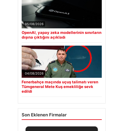
05/08/2026
OpenAI, yapay zeka modellerinin sınırların
dışına çıktığını açıkladı
04/08/2026
Fenerbahçe maçında uçuş talimatı veren
Tümgeneral Mete Kuş emekliliğe sevk
edildi
Son Eklenen Firmalar