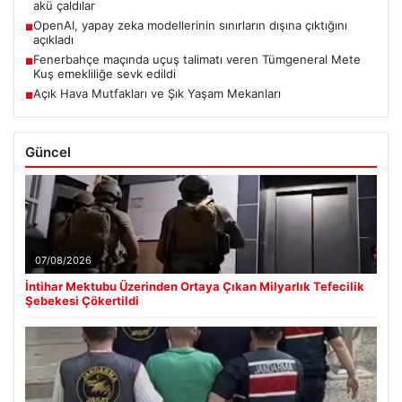
akü çaldılar
OpenAI, yapay zeka modellerinin sınırların dışına çıktığını
■
açıkladı
Fenerbahçe maçında uçuş talimatı veren Tümgeneral Mete
■
Kuş emekliliğe sevk edildi
Açık Hava Mutfakları ve Şık Yaşam Mekanları
■
Güncel
07/08/2026
İntihar Mektubu Üzerinden Ortaya Çıkan Milyarlık Tefecilik
Şebekesi Çökertildi