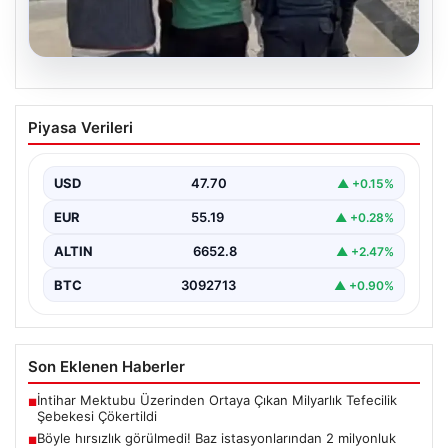
06.08.2026
Böyle hırsızlık görülmedi! Baz
Piyasa Verileri
istasyonlarından 2 milyonluk akü
çaldılar
USD
47.70
▲ +0.15%
EUR
55.19
▲ +0.28%
ALTIN
6652.8
▲ +2.47%
BTC
3092713
▲ +0.90%
Son Eklenen Haberler
İntihar Mektubu Üzerinden Ortaya Çıkan Milyarlık Tefecilik
■
Şebekesi Çökertildi
Böyle hırsızlık görülmedi! Baz istasyonlarından 2 milyonluk
■