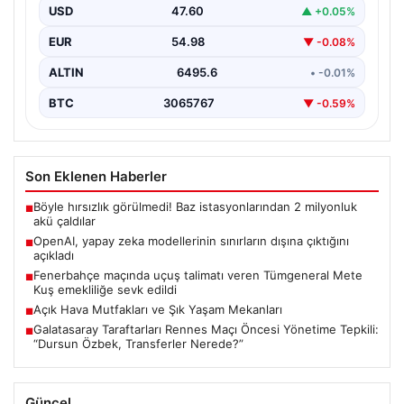
USD
47.60
▲ +0.05%
EUR
54.98
▼ -0.08%
ALTIN
6495.6
• -0.01%
BTC
3065767
▼ -0.59%
Son Eklenen Haberler
Böyle hırsızlık görülmedi! Baz istasyonlarından 2 milyonluk
■
akü çaldılar
OpenAI, yapay zeka modellerinin sınırların dışına çıktığını
■
açıkladı
Fenerbahçe maçında uçuş talimatı veren Tümgeneral Mete
■
Kuş emekliliğe sevk edildi
Açık Hava Mutfakları ve Şık Yaşam Mekanları
■
Galatasaray Taraftarları Rennes Maçı Öncesi Yönetime Tepkili:
■
“Dursun Özbek, Transferler Nerede?”
Güncel