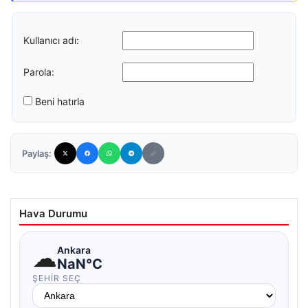
Kullanıcı adı:
Parola:
Beni hatırla
Paylaş:
Hava Durumu
☁
Ankara
NaN°C
ŞEHIR SEÇ