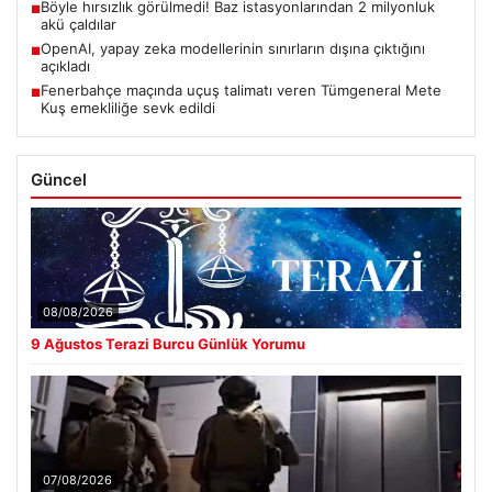
Böyle hırsızlık görülmedi! Baz istasyonlarından 2 milyonluk
■
akü çaldılar
OpenAI, yapay zeka modellerinin sınırların dışına çıktığını
■
açıkladı
Fenerbahçe maçında uçuş talimatı veren Tümgeneral Mete
■
Kuş emekliliğe sevk edildi
Güncel
08/08/2026
9 Ağustos Terazi Burcu Günlük Yorumu
07/08/2026