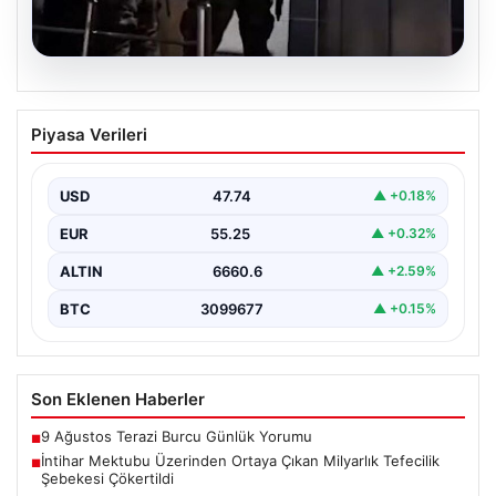
07.08.2026
İntihar Mektubu Üzerinden Ortaya
Piyasa Verileri
Çıkan Milyarlık Tefecilik Şebekesi
Çökertildi
USD
47.74
▲ +0.18%
Elazığ'da, tefecilere olan borçlarını belirten bir intihar
mektubunun ardından başlatılan soruşturma sonucu,
EUR
55.25
▲ +0.32%
büyük çaplı…
ALTIN
6660.6
▲ +2.59%
BTC
3099677
▲ +0.15%
Son Eklenen Haberler
9 Ağustos Terazi Burcu Günlük Yorumu
■
İntihar Mektubu Üzerinden Ortaya Çıkan Milyarlık Tefecilik
■
Şebekesi Çökertildi