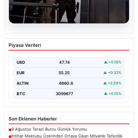
07.08.2026
İntihar Mektubu Üzerinden Ortaya
Piyasa Verileri
Çıkan Milyarlık Tefecilik Şebekesi
Çökertildi
USD
47.74
▲ +0.18%
Elazığ'da, tefecilere olan borçlarını belirten bir intihar
mektubunun ardından başlatılan soruşturma sonucu,
EUR
55.25
▲ +0.32%
büyük çaplı…
ALTIN
6660.6
▲ +2.59%
BTC
3099677
▲ +0.15%
Son Eklenen Haberler
9 Ağustos Terazi Burcu Günlük Yorumu
■
İntihar Mektubu Üzerinden Ortaya Çıkan Milyarlık Tefecilik
■