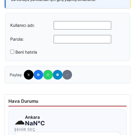
Kullanıcı adı:
Parola:
Beni hatırla
Paylaş:
Hava Durumu
☁
Ankara
NaN°C
ŞEHIR SEÇ