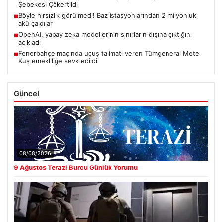
Şebekesi Çökertildi
Böyle hırsızlık görülmedi! Baz istasyonlarından 2 milyonluk
■
akü çaldılar
OpenAI, yapay zeka modellerinin sınırların dışına çıktığını
■
açıkladı
Fenerbahçe maçında uçuş talimatı veren Tümgeneral Mete
■
Kuş emekliliğe sevk edildi
Güncel
08/08/2026
9 Ağustos Terazi Burcu Günlük Yorumu