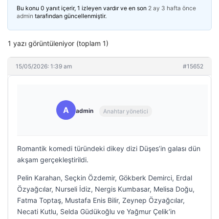
Bu konu 0 yanıt içerir, 1 izleyen vardır ve en son
2 ay 3 hafta önce
admin
tarafından güncellenmiştir.
1 yazı görüntüleniyor (toplam 1)
15/05/2026: 1:39 am
#15652
A
admin
Anahtar yönetici
Romantik komedi türündeki dikey dizi Düşes’in galası dün
akşam gerçekleştirildi.
Pelin Karahan, Seçkin Özdemir, Gökberk Demirci, Erdal
Özyağcılar, Nurseli İdiz, Nergis Kumbasar, Melisa Doğu,
Fatma Toptaş, Mustafa Enis Bilir, Zeynep Özyağcılar,
Necati Kutlu, Selda Güdükoğlu ve Yağmur Çelik‘in