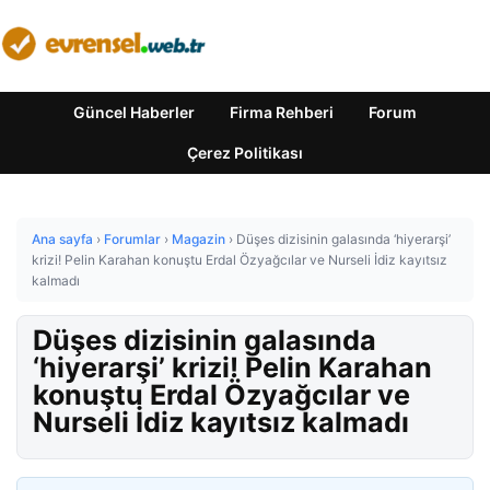
Güncel Haberler
Firma Rehberi
Forum
Çerez Politikası
Ana sayfa
›
Forumlar
›
Magazin
›
Düşes dizisinin galasında ‘hiyerarşi’
krizi! Pelin Karahan konuştu Erdal Özyağcılar ve Nurseli İdiz kayıtsız
kalmadı
Düşes dizisinin galasında
‘hiyerarşi’ krizi! Pelin Karahan
konuştu Erdal Özyağcılar ve
Nurseli İdiz kayıtsız kalmadı