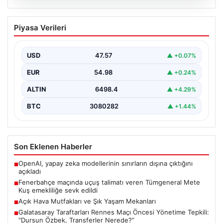
04.08.2026
Fenerbahçe maçında uçuş talimatı
Piyasa Verileri
veren Tümgeneral Mete Kuş emekliliğe
sevk edildi
USD
47.57
▲ +0.07%
Konya'da oynanan Konyaspor-Fenerbahçe karşılaşması
sırasında stadyum üzerinde F-16 ve bir Skorsky tipi
EUR
54.98
▲ +0.24%
helikopterin uçuşunu…
ALTIN
6498.4
▲ +4.29%
BTC
3080282
▲ +1.44%
Son Eklenen Haberler
OpenAI, yapay zeka modellerinin sınırların dışına çıktığını
■
açıkladı
Fenerbahçe maçında uçuş talimatı veren Tümgeneral Mete
■
Kuş emekliliğe sevk edildi
Açık Hava Mutfakları ve Şık Yaşam Mekanları
■
Galatasaray Taraftarları Rennes Maçı Öncesi Yönetime Tepkili:
■
“Dursun Özbek, Transferler Nerede?”