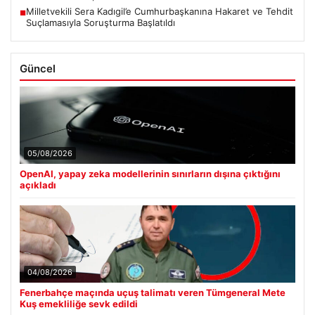
Milletvekili Sera Kadıgil’e Cumhurbaşkanına Hakaret ve Tehdit
■
Suçlamasıyla Soruşturma Başlatıldı
Güncel
05/08/2026
OpenAI, yapay zeka modellerinin sınırların dışına çıktığını
açıkladı
04/08/2026
Fenerbahçe maçında uçuş talimatı veren Tümgeneral Mete
Kuş emekliliğe sevk edildi