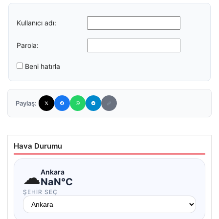
Kullanıcı adı:
Parola:
Beni hatırla
Paylaş:
Hava Durumu
☁
Ankara
NaN°C
ŞEHIR SEÇ